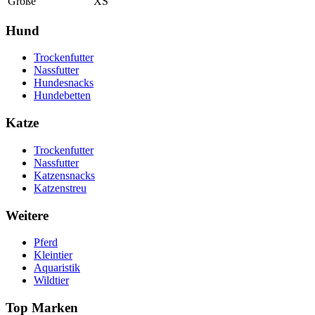
Größe
XS
Hund
Trockenfutter
Nassfutter
Hundesnacks
Hundebetten
Katze
Trockenfutter
Nassfutter
Katzensnacks
Katzenstreu
Weitere
Pferd
Kleintier
Aquaristik
Wildtier
Top Marken