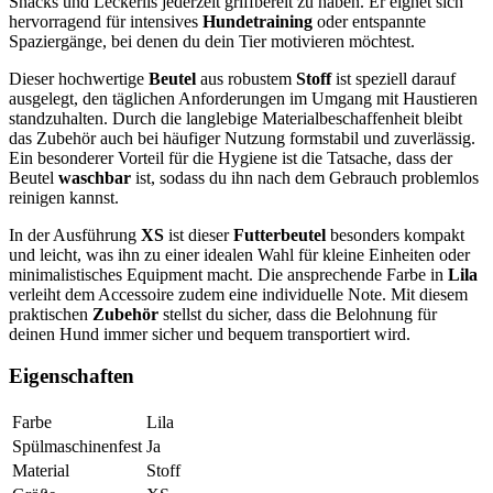
Snacks und Leckerlis jederzeit griffbereit zu haben. Er eignet sich
hervorragend für intensives
Hundetraining
oder entspannte
Spaziergänge, bei denen du dein Tier motivieren möchtest.
Dieser hochwertige
Beutel
aus robustem
Stoff
ist speziell darauf
ausgelegt, den täglichen Anforderungen im Umgang mit Haustieren
standzuhalten. Durch die langlebige Materialbeschaffenheit bleibt
das Zubehör auch bei häufiger Nutzung formstabil und zuverlässig.
Ein besonderer Vorteil für die Hygiene ist die Tatsache, dass der
Beutel
waschbar
ist, sodass du ihn nach dem Gebrauch problemlos
reinigen kannst.
In der Ausführung
XS
ist dieser
Futterbeutel
besonders kompakt
und leicht, was ihn zu einer idealen Wahl für kleine Einheiten oder
minimalistisches Equipment macht. Die ansprechende Farbe in
Lila
verleiht dem Accessoire zudem eine individuelle Note. Mit diesem
praktischen
Zubehör
stellst du sicher, dass die Belohnung für
deinen Hund immer sicher und bequem transportiert wird.
Eigenschaften
Farbe
Lila
Spülmaschinenfest
Ja
Material
Stoff