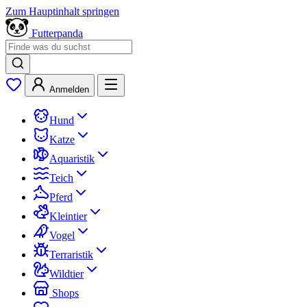
Zum Hauptinhalt springen
Futterpanda
Anmelden
Hund
Katze
Aquaristik
Teich
Pferd
Kleintier
Vogel
Terraristik
Wildtier
Shops