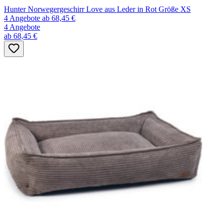
Hunter Norwegergeschirr Love aus Leder in Rot Größe XS
4 Angebote
ab 68,45 €
4 Angebote
ab 68,45 €