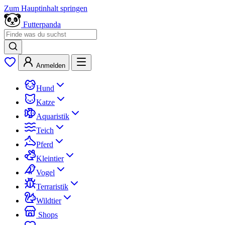
Zum Hauptinhalt springen
Futterpanda
Anmelden
Hund
Katze
Aquaristik
Teich
Pferd
Kleintier
Vogel
Terraristik
Wildtier
Shops