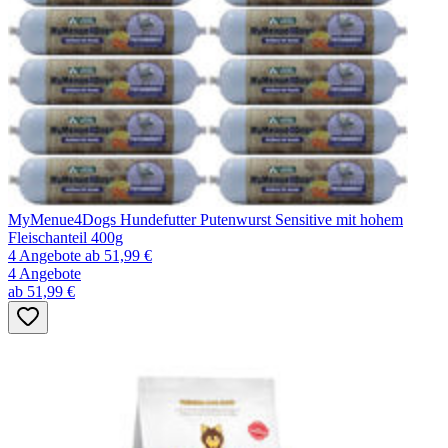
MyMenue4Dogs Hundefutter Putenwurst Sensitive mit hohem
Fleischanteil 400g
4 Angebote
ab 51,99 €
4 Angebote
ab 51,99 €