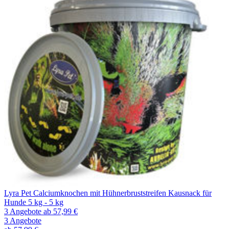
Lyra Pet Calciumknochen mit Hühnerbruststreifen Kausnack für
Hunde 5 kg - 5 kg
3 Angebote
ab 57,99 €
3 Angebote