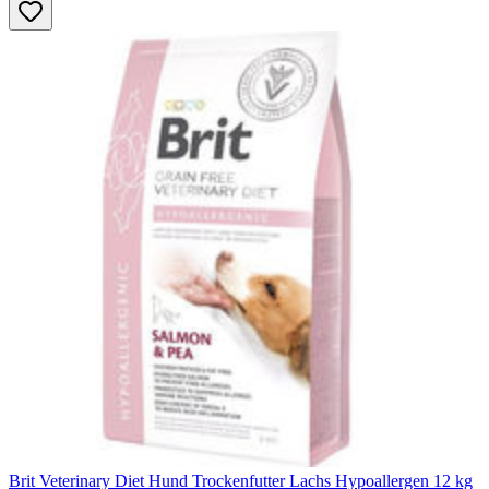
Brit Veterinary Diet Hund Trockenfutter Lachs Hypoallergen 12 kg