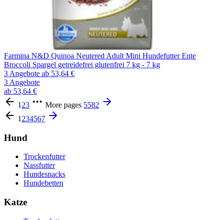
Farmina N&D Quinoa Neutered Adult Mini Hundefutter Ente
Broccoli Spargel getreidefrei glutenfrei 7 kg - 7 kg
3 Angebote
ab 53,64 €
3 Angebote
ab 53,64 €
1
2
3
More pages
5582
1
2
3
4
5
6
7
Hund
Trockenfutter
Nassfutter
Hundesnacks
Hundebetten
Katze