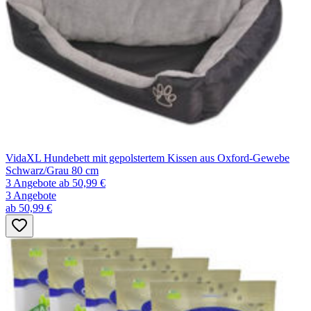
VidaXL Hundebett mit gepolstertem Kissen aus Oxford-Gewebe
Schwarz/Grau 80 cm
3 Angebote
ab 50,99 €
3 Angebote
ab 50,99 €