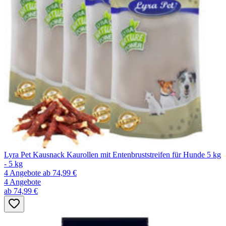
Lyra Pet Kausnack Kaurollen mit Entenbruststreifen für Hunde 5 kg
- 5 kg
4 Angebote
ab 74,99 €
4 Angebote
ab 74,99 €