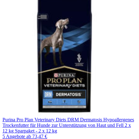
Purina Pro Plan Veterinary Diets DRM Dermatosis Hypoallergenes
Trockenfutter für Hunde zur Unterstützung von Haut und Fell 2 x
12 kg Sparpaket - 2 x 12 kg
5 Angebote
ab 73,47 €