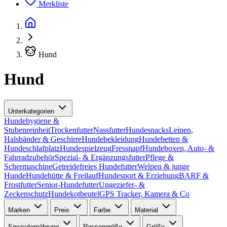
Merkliste
Hund
Hund
Unterkategorien
Hundehygiene &
Stubenreinheit
Trockenfutter
Nassfutter
Hundesnacks
Leinen,
Halsbänder & Geschirre
Hundebekleidung
Hundebetten &
Hundeschlafplatz
Hundespielzeug
Fressnapf
Hundeboxen, Auto- &
Fahrradzubehör
Spezial- & Ergänzungsfutter
Pflege &
Schermaschine
Getreidefreies Hundefutter
Welpen & junge
Hunde
Hundehütte & Freilauf
Hundesport & Erziehung
BARF &
Frostfutter
Senior-Hundefutter
Ungeziefer- &
Zeckenschutz
Hundekotbeutel
GPS Tracker, Kamera & Co
Marken
Preis
Farbe
Material
Spezialernährung
Rassengröße
Größe