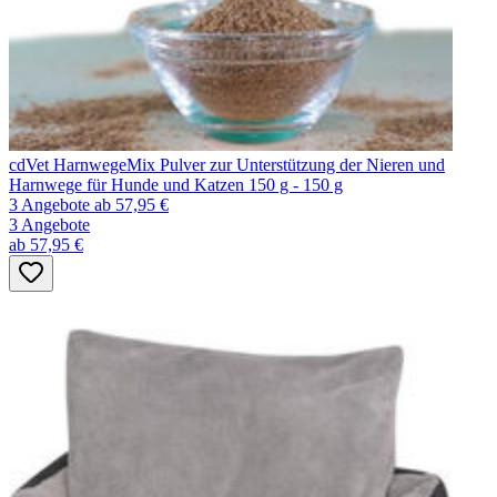
cdVet HarnwegeMix Pulver zur Unterstützung der Nieren und
Harnwege für Hunde und Katzen 150 g - 150 g
3 Angebote
ab 57,95 €
3 Angebote
ab 57,95 €