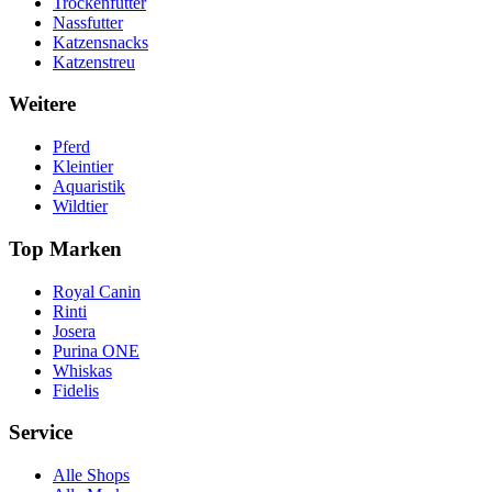
Trockenfutter
Nassfutter
Katzensnacks
Katzenstreu
Weitere
Pferd
Kleintier
Aquaristik
Wildtier
Top Marken
Royal Canin
Rinti
Josera
Purina ONE
Whiskas
Fidelis
Service
Alle Shops