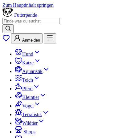
Zum Hauptinhalt springen
Futterpanda
Anmelden
Hund
Katze
Aquaristik
Teich
Pferd
Kleintier
Vogel
Terraristik
Wildtier
Shops