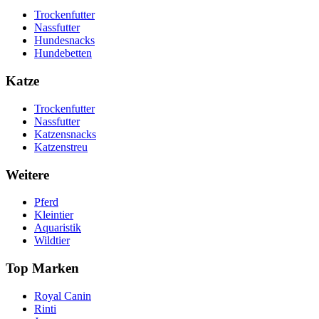
Trockenfutter
Nassfutter
Hundesnacks
Hundebetten
Katze
Trockenfutter
Nassfutter
Katzensnacks
Katzenstreu
Weitere
Pferd
Kleintier
Aquaristik
Wildtier
Top Marken
Royal Canin
Rinti