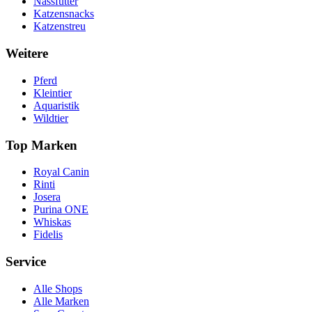
Nassfutter
Katzensnacks
Katzenstreu
Weitere
Pferd
Kleintier
Aquaristik
Wildtier
Top Marken
Royal Canin
Rinti
Josera
Purina ONE
Whiskas
Fidelis
Service
Alle Shops
Alle Marken