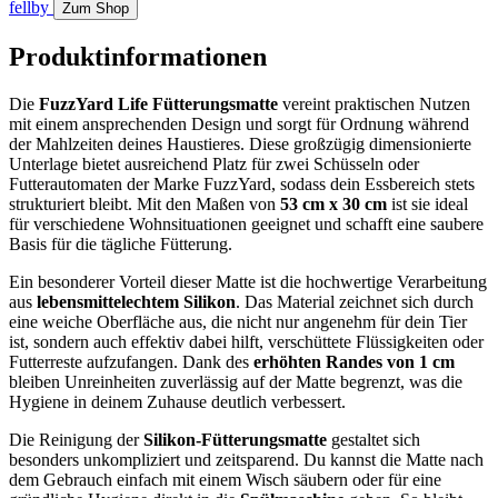
fellby
Zum Shop
Produktinformationen
Die
FuzzYard Life Fütterungsmatte
vereint praktischen Nutzen
mit einem ansprechenden Design und sorgt für Ordnung während
der Mahlzeiten deines Haustieres. Diese großzügig dimensionierte
Unterlage bietet ausreichend Platz für zwei Schüsseln oder
Futterautomaten der Marke FuzzYard, sodass dein Essbereich stets
strukturiert bleibt. Mit den Maßen von
53 cm x 30 cm
ist sie ideal
für verschiedene Wohnsituationen geeignet und schafft eine saubere
Basis für die tägliche Fütterung.
Ein besonderer Vorteil dieser Matte ist die hochwertige Verarbeitung
aus
lebensmittelechtem Silikon
. Das Material zeichnet sich durch
eine weiche Oberfläche aus, die nicht nur angenehm für dein Tier
ist, sondern auch effektiv dabei hilft, verschüttete Flüssigkeiten oder
Futterreste aufzufangen. Dank des
erhöhten Randes von 1 cm
bleiben Unreinheiten zuverlässig auf der Matte begrenzt, was die
Hygiene in deinem Zuhause deutlich verbessert.
Die Reinigung der
Silikon-Fütterungsmatte
gestaltet sich
besonders unkompliziert und zeitsparend. Du kannst die Matte nach
dem Gebrauch einfach mit einem Wisch säubern oder für eine