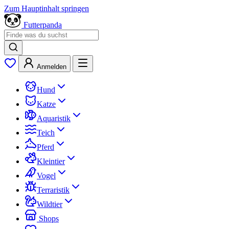
Zum Hauptinhalt springen
Futterpanda
Anmelden
Hund
Katze
Aquaristik
Teich
Pferd
Kleintier
Vogel
Terraristik
Wildtier
Shops