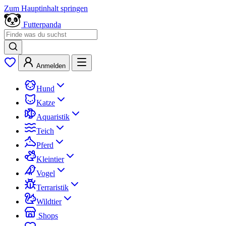
Zum Hauptinhalt springen
Futterpanda
Anmelden
Hund
Katze
Aquaristik
Teich
Pferd
Kleintier
Vogel
Terraristik
Wildtier
Shops