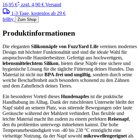
*
16,95 €
zzgl. 4,90 € Versand
1-3 Tage
, kostenlos ab 29 €
fellby
Zum Shop
Produktinformationen
Die eleganten
Silikonnäpfe von FuzzYard Life
vereinen modernes
Design mit höchster Funktionalität und sind die ideale Wahl für
anspruchsvolle Haustierbesitzer. Gefertigt aus hochwertigem,
lebensmittelechtem Silikon
, bieten diese Näpfe eine sichere und
hygienische Lösung für die tägliche Fütterung deines Hundes. Das
Material ist nicht nur
BPA-frei und ungiftig
, sondern durch seine
weiche Beschaffenheit auch besonders schonend zu den Zähnen
und dem Zahnfleisch deines Tieres.
Ein besonderer Vorteil dieses
Hundenapfes
ist die praktische
Handhabung im Alltag. Dank der rutschfesten Unterseite bleibt der
Napf stabil an seinem Platz, was störende Bewegungen oder laute
Geräusche während der Mahlzeit verhindert. Das flexible und
leichte Material macht ihn zudem zu einem perfekten
Reisenapf
,
den du problemlos unterwegs mitnehmen kannst. Die hohe
Temperaturbeständigkeit von -40 bis 230 °C ermöglicht eine
vielseitige Nutzung, da der Napf sowohl
mikrowellengeeignet
als