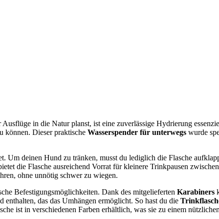
usflüge in die Natur planst, ist eine zuverlässige Hydrierung essenzie
u können. Dieser praktische
Wasserspender für unterwegs
wurde spez
et. Um deinen Hund zu tränken, musst du lediglich die Flasche aufklap
ietet die Flasche ausreichend Vorrat für kleinere Trinkpausen zwisch
ühren, ohne unnötig schwer zu wiegen.
ische Befestigungsmöglichkeiten. Dank des mitgelieferten
Karabiners
k
d enthalten, das das Umhängen ermöglicht. So hast du die
Trinkflasc
e ist in verschiedenen Farben erhältlich, was sie zu einem nützlichen 