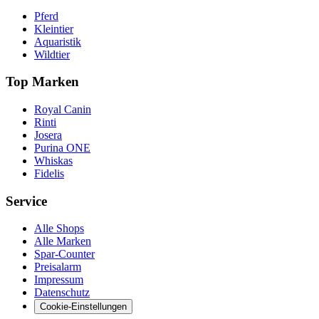
Pferd
Kleintier
Aquaristik
Wildtier
Top Marken
Royal Canin
Rinti
Josera
Purina ONE
Whiskas
Fidelis
Service
Alle Shops
Alle Marken
Spar-Counter
Preisalarm
Impressum
Datenschutz
Cookie-Einstellungen