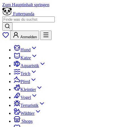
Zum Hauptinhalt springen
Futterpanda
Anmelden
Hund
Katze
Aquaristik
Teich
Pferd
Kleintier
Vogel
Terraristik
Wildtier
Shops