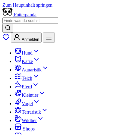
Zum Hauptinhalt springen
Futterpanda
Anmelden
Hund
Katze
Aquaristik
Teich
Pferd
Kleintier
Vogel
Terraristik
Wildtier
Shops