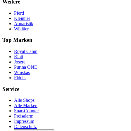
Weitere
Pferd
Kleintier
Aquaristik
Wildtier
Top Marken
Royal Canin
Rinti
Josera
Purina ONE
Whiskas
Fidelis
Service
Alle Shops
Alle Marken
Spar-Counter
Preisalarm
Impressum
Datenschutz