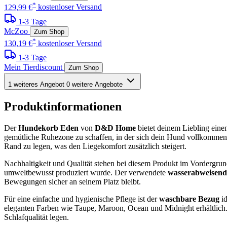
*
129,99 €
kostenloser Versand
1-3 Tage
McZoo
Zum Shop
*
130,19 €
kostenloser Versand
1-3 Tage
Mein Tierdiscount
Zum Shop
1 weiteres Angebot
0 weitere Angebote
Produktinformationen
Der
Hundekorb Eden
von
D&D Home
bietet deinem Liebling eine
gemütliche Ruhezone zu schaffen, in der sich dein Hund vollkommen
Rand zu legen, was den Liegekomfort zusätzlich steigert.
Nachhaltigkeit und Qualität stehen bei diesem Produkt im Vordergrun
umweltbewusst produziert wurde. Der verwendete
wasserabweisende
Bewegungen sicher an seinem Platz bleibt.
Für eine einfache und hygienische Pflege ist der
waschbare Bezug
id
eleganten Farben wie Taupe, Maroon, Ocean und Midnight erhältlich.
Schlafqualität legen.