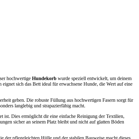
eser hochwertige
Hundekorb
wurde speziell entwickelt, um deinem
ignet sich das Bett ideal für erwachsene Hunde, die Wert auf eine
rheit geben. Die robuste Füllung aus hochwertigen Fasern sorgt für
sonders langlebig und strapazierfähig macht.
t ist. Dies ermöglicht dir eine einfache Reinigung der Textilien,
ngen sicher an seinem Platz bleibt und nicht auf glatten Böden
e der pflegeleichten Hülle und der stabilen Bauweise macht dieses