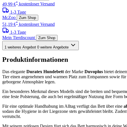
*
49,99 €
kostenloser Versand
1-3 Tage
McZoo
Zum Shop
*
51,19 €
kostenloser Versand
1-3 Tage
Mein Tierdiscount
Zum Shop
1 weiteres Angebot
0 weitere Angebote
Produktinformationen
Das elegante
Duratex Hundebett
der Marke
Duvoplus
bietet deinem
Tier einen angenehmen und warmen Platz zum Entspannen sowie für er
geborgene Atmosphäre legen.
Ein besonderes Merkmal dieses Modells sind die breiten und bequeme
eine feste Polsterung, die auch bei regelmäßiger Nutzung ihre Form be
Für eine optimale Handhabung im Alltag verfügt das Bett über eine
a
sodass die Hygiene in der Liegezone stets gewährleistet bleibt. Zude
verrutscht.
Mit seinem zeitlosen Design fügt sich das Bett harmonisch in deine