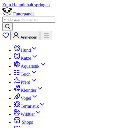
Zum Hauptinhalt springen
Futterpanda
Anmelden
Hund
Katze
Aquaristik
Teich
Pferd
Kleintier
Vogel
Terraristik
Wildtier
Shops