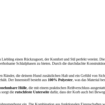
 Liebling einen Rückzugsort, der Komfort und Stil perfekt vereint. Di
holsame Schlafphasen zu bieten. Durch die durchdachte Konstruktion e
n Ränder, die deinem Hund zusätzlichen Halt und ein Gefühl von Siche
hält. Der Innenstoff besteht aus
100% Polyester
, was das Material be
bnehmbare Hülle
, die mit einem praktischen Reißverschluss ausgestatte
m sorgt die
rutschfeste Unterseite
dafür, dass der Korb auch bei Bewegu
 Wohnumgebung ein. Die Kombination aus funktionalen Eigenschaften wi