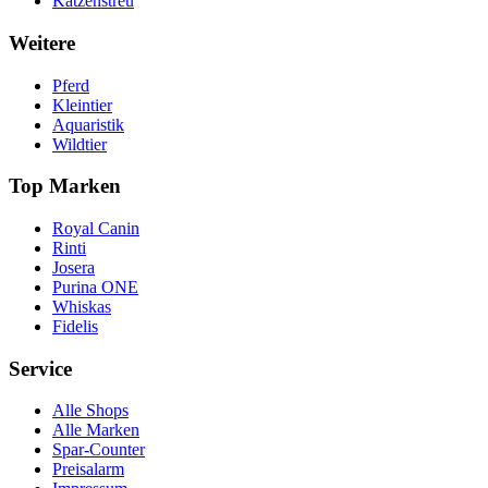
Katzenstreu
Weitere
Pferd
Kleintier
Aquaristik
Wildtier
Top Marken
Royal Canin
Rinti
Josera
Purina ONE
Whiskas
Fidelis
Service
Alle Shops
Alle Marken
Spar-Counter
Preisalarm