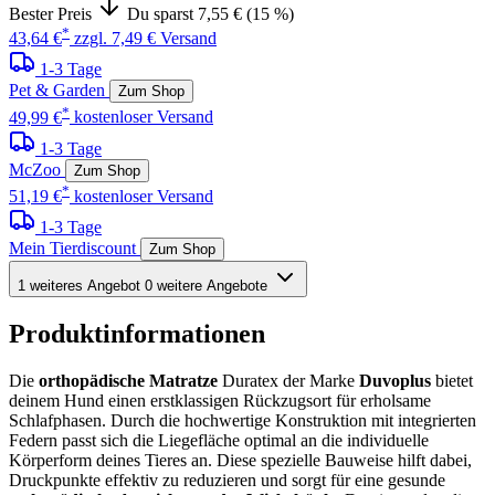
Bester Preis
Du sparst 7,55 € (15 %)
*
43,64 €
zzgl. 7,49 € Versand
1-3 Tage
Pet & Garden
Zum Shop
*
49,99 €
kostenloser Versand
1-3 Tage
McZoo
Zum Shop
*
51,19 €
kostenloser Versand
1-3 Tage
Mein Tierdiscount
Zum Shop
1 weiteres Angebot
0 weitere Angebote
Produktinformationen
Die
orthopädische Matratze
Duratex der Marke
Duvoplus
bietet
deinem Hund einen erstklassigen Rückzugsort für erholsame
Schlafphasen. Durch die hochwertige Konstruktion mit integrierten
Federn passt sich die Liegefläche optimal an die individuelle
Körperform deines Tieres an. Diese spezielle Bauweise hilft dabei,
Druckpunkte effektiv zu reduzieren und sorgt für eine gesunde