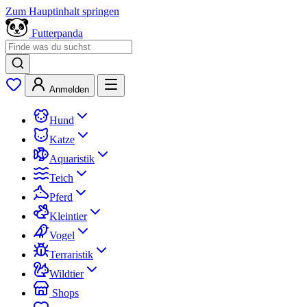
Zum Hauptinhalt springen
Futterpanda
Anmelden
Hund
Katze
Aquaristik
Teich
Pferd
Kleintier
Vogel
Terraristik
Wildtier
Shops