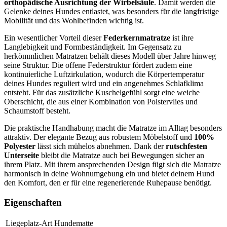
orthopädische Ausrichtung der Wirbelsäule
. Damit werden die
Gelenke deines Hundes entlastet, was besonders für die langfristige
Mobilität und das Wohlbefinden wichtig ist.
Ein wesentlicher Vorteil dieser
Federkernmatratze
ist ihre
Langlebigkeit und Formbeständigkeit. Im Gegensatz zu
herkömmlichen Matratzen behält dieses Modell über Jahre hinweg
seine Struktur. Die offene Federstruktur fördert zudem eine
kontinuierliche Luftzirkulation, wodurch die Körpertemperatur
deines Hundes reguliert wird und ein angenehmes Schlafklima
entsteht. Für das zusätzliche Kuschelgefühl sorgt eine weiche
Oberschicht, die aus einer Kombination von Polstervlies und
Schaumstoff besteht.
Die praktische Handhabung macht die Matratze im Alltag besonders
attraktiv. Der elegante Bezug aus robustem Möbelstoff und
100%
Polyester
lässt sich mühelos abnehmen. Dank der
rutschfesten
Unterseite
bleibt die Matratze auch bei Bewegungen sicher an
ihrem Platz. Mit ihrem ansprechenden Design fügt sich die Matratze
harmonisch in deine Wohnumgebung ein und bietet deinem Hund
den Komfort, den er für eine regenerierende Ruhepause benötigt.
Eigenschaften
Liegeplatz-Art
Hundematte