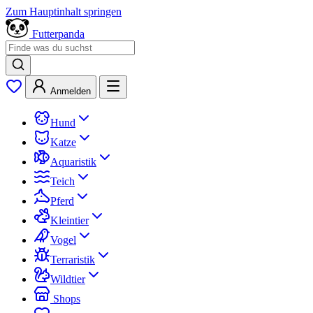
Zum Hauptinhalt springen
Futterpanda
Anmelden
Hund
Katze
Aquaristik
Teich
Pferd
Kleintier
Vogel
Terraristik
Wildtier
Shops