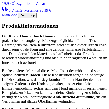
*
19,99 €
zzgl. 4,90 € Versand
3-7 Tage
, kostenlos ab 39 €
Main Zoo
Zum Shop
Produktinformationen
Der
Karlie Haustierkorb Domus
in der Größe L bietet eine
praktische und langlebige Rückzugsmöglichkeit für dein Tier.
Gefertigt aus robustem
Kunststoff
, zeichnet sich dieser
Hundekorb
durch seine ovale Form und eine zeitlose, schwarze Farbgestaltung
aus. Dank der stabilen Materialbeschaffenheit ist das Produkt
besonders widerstandsfähig und ideal für den täglichen Gebrauch im
Innenbereich geeignet.
Ein besonderes Merkmal dieses Modells ist der erhöhte und somit
optimal
belüftete Boden
. Diese Konstruktion sorgt für eine stetige
Luftzirkulation, was den Liegekomfort für dein Haustier deutlich
steigert. Zudem ist der Korb so gestaltet, dass er einen leichten
Einstieg ermöglicht, sodass sich dein Hund mühelos in seinen neuen
Ruheplatz zurückziehen kann. Um deine Einrichtung zu schützen,
verfügt der Korb über integrierte
Anti-Rutsch-Gummifüße
, die ein
Verrutschen auf glatten Oberflächen verhindern.