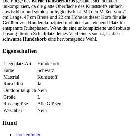
Die Pflege des
Karlie Haustierkorbs
gestaltet sich denkbar
unkompliziert, da die glatte Oberfläche des Kunststoffs einfach
abwischbar und somit sehr hygienisch ist. Mit den Maßen von 71
cm Länge, 47 cm Breite und 22 cm Höhe ist dieser Korb für
alle
Größen
von Hunden konzipiert und bietet ausreichend Platz für
entspannte Ruhephasen. Wenn du eine unkomplizierte und robuste
Lösung für den Schlafplatz deines Vierbeiners suchst, ist dieser
schwarze Hundekorb
eine hervorragende Wahl.
Eigenschaften
Liegeplatz-Art
Hundekorb
Farbe
Schwarz
Material
Kunststoff
Rutschfest
Ja
Outdoor-tauglich
Nein
Größe
L
Rassengröße
Alle Größen
Waschbar
Nein
Hund
Trockenfutter