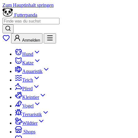
Zum Hauptinhalt springen
Futterpanda
Anmelden
Hund
Katze
Aquaristik
Teich
Pferd
Kleintier
Vogel
Terraristik
Wildtier
Shops