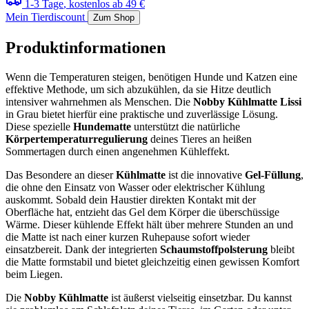
1-3 Tage
, kostenlos ab 49 €
Mein Tierdiscount
Zum Shop
Produktinformationen
Wenn die Temperaturen steigen, benötigen Hunde und Katzen eine
effektive Methode, um sich abzukühlen, da sie Hitze deutlich
intensiver wahrnehmen als Menschen. Die
Nobby Kühlmatte Lissi
in Grau bietet hierfür eine praktische und zuverlässige Lösung.
Diese spezielle
Hundematte
unterstützt die natürliche
Körpertemperaturregulierung
deines Tieres an heißen
Sommertagen durch einen angenehmen Kühleffekt.
Das Besondere an dieser
Kühlmatte
ist die innovative
Gel-Füllung
,
die ohne den Einsatz von Wasser oder elektrischer Kühlung
auskommt. Sobald dein Haustier direkten Kontakt mit der
Oberfläche hat, entzieht das Gel dem Körper die überschüssige
Wärme. Dieser kühlende Effekt hält über mehrere Stunden an und
die Matte ist nach einer kurzen Ruhepause sofort wieder
einsatzbereit. Dank der integrierten
Schaumstoffpolsterung
bleibt
die Matte formstabil und bietet gleichzeitig einen gewissen Komfort
beim Liegen.
Die
Nobby Kühlmatte
ist äußerst vielseitig einsetzbar. Du kannst