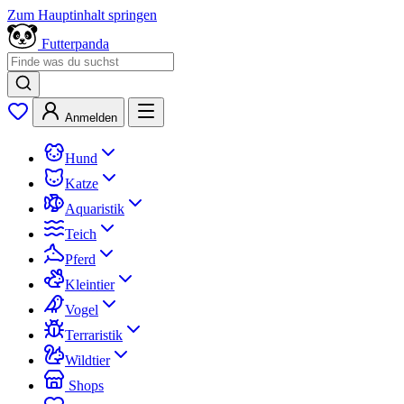
Zum Hauptinhalt springen
Futterpanda
Anmelden
Hund
Katze
Aquaristik
Teich
Pferd
Kleintier
Vogel
Terraristik
Wildtier
Shops