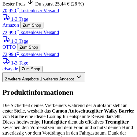
Bester Preis
Du sparst 25,44 € (26 %)
*
70,95 €
kostenloser Versand
1-3 Tage
Amazon
Zum Shop
*
72,99 €
kostenloser Versand
1-3 Tage
OTTO
Zum Shop
*
72,99 €
kostenloser Versand
1-3 Tage
eBay.de
Zum Shop
2 weitere Angebote
1 weiteres Angebot
Produktinformationen
Die Sicherheit deines Vierbeiners während der Autofahrt steht an
erster Stelle, weshalb das
Camon Autoschutzgitter Walky Barrier
von
Karlie
eine ideale Lösung für entspannte Reisen darstellt.
Dieses hochwertige
Hundegitter
dient als effektives
Trenngitter
zwischen den Vordersitzen und dem Fond und schützt deinen Hund
zuverlässig vor dem Vordrängen in den Fahrgastraum. Dank der