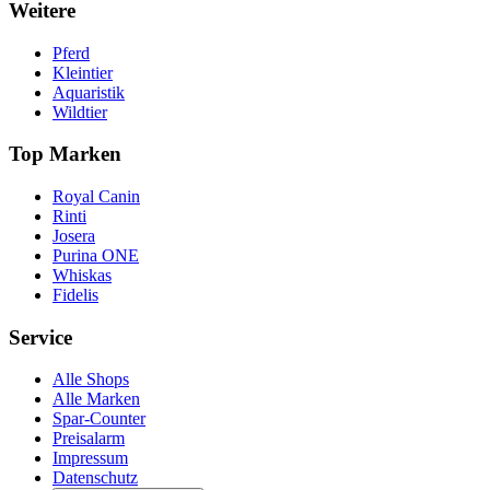
Weitere
Pferd
Kleintier
Aquaristik
Wildtier
Top Marken
Royal Canin
Rinti
Josera
Purina ONE
Whiskas
Fidelis
Service
Alle Shops
Alle Marken
Spar-Counter
Preisalarm
Impressum
Datenschutz