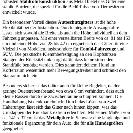
robusten
Stahlrohrkonstruktion
aus Metall bietet das Gitter eine
stabile Barriere, die speziell für die Bedürfnisse von Tierbesitzern
entwickelt wurde.
Ein besonderer Vorteil dieses
Autoschutzgitters
ist die hohe
Flexibilität bei der Installation. Durch integrierte Auszugsrohre
lassen sich sowohl die Breite als auch die Höhe individuell an dein
Fahrzeug anpassen. Mit einer verstellbaren Breite von ca. 81 bis 153
cm und einer Höhe von 28 bis 42 cm eignet sich das Gitter für eine
Vielzahl von Modellen, insbesondere für
Combi-Fahrzeuge
und
SUV
. Die praktische Klemmbefestigung an den Kopfstützen-
Stangen der Rücksitzbank sorgt dafür, dass keine störenden
Standfüße benötigt werden. Dies garantiert deinem Hund im
Kofferraum wesentlich mehr Bewegungsfreiheit und schränkt den
Stauraum nicht ein.
Besonders sicher ist das Gitter auch für kleine Begleiter, da der
geringe Querstrebenabstand von etwa 8 cm verhindert, dass auch
kleine Rassen durch die Zwischenräume schlüpfen können. Die
Handhabung ist denkbar einfach: Durch das Lösen von zwei
Halterungen lässt sich das Gitter nach hinten kippen, was das
Umklappen der Rückbank extrem erleichtert. Mit seinen Maßen von
ca. 141 x 37 cm ist das
Metallgitter
in Schwarz eine langlebige und
funktionale Ergänzung für dein Auto, die für
alle Hundegrößen
geeignet ist.