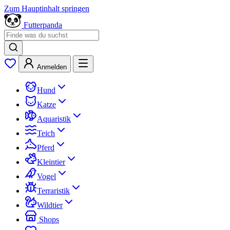
Zum Hauptinhalt springen
Futterpanda
Anmelden
Hund
Katze
Aquaristik
Teich
Pferd
Kleintier
Vogel
Terraristik
Wildtier
Shops