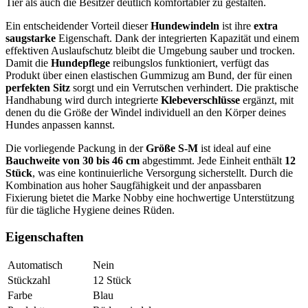
Tier als auch die Besitzer deutlich komfortabler zu gestalten.
Ein entscheidender Vorteil dieser
Hundewindeln
ist ihre
extra
saugstarke
Eigenschaft. Dank der integrierten Kapazität und einem
effektiven Auslaufschutz bleibt die Umgebung sauber und trocken.
Damit die
Hundepflege
reibungslos funktioniert, verfügt das
Produkt über einen elastischen Gummizug am Bund, der für einen
perfekten Sitz
sorgt und ein Verrutschen verhindert. Die praktische
Handhabung wird durch integrierte
Klebeverschlüsse
ergänzt, mit
denen du die Größe der Windel individuell an den Körper deines
Hundes anpassen kannst.
Die vorliegende Packung in der
Größe S-M
ist ideal auf eine
Bauchweite von 30 bis 46 cm
abgestimmt. Jede Einheit enthält
12
Stück
, was eine kontinuierliche Versorgung sicherstellt. Durch die
Kombination aus hoher Saugfähigkeit und der anpassbaren
Fixierung bietet die Marke Nobby eine hochwertige Unterstützung
für die tägliche Hygiene deines Rüden.
Eigenschaften
Automatisch
Nein
Stückzahl
12
Stück
Farbe
Blau