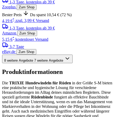
1-3 Tage
, kostenlos ab 39 €
Zooplus
Zum Shop
Bester Preis
Du sparst 10,54 € (72 %)
*
4,19 €
zzgl. 3,99 € Versand
1-3 Tage
, kostenlos ab 39 €
Amazon
Zum Shop
*
5,15 €
kostenloser Versand
3-7 Tage
eBay.de
Zum Shop
8 weitere Angebote
7 weitere Angebote
Produktinformationen
Die
TRIXIE Hundewindeln für Rüden
in der Größe S-M bieten
eine praktische und hygienische Lösung für verschiedene
Herausforderungen im Alltag deines männlichen Begleiters. Diese
speziell geformte
Rüdenbinde
fungiert als effektive Bauchbinde
und ist die ideale Unterstützung, wenn es um das Management von
Markierverhalten in der Wohnung oder die Pflege bei Inkontinenz
geht. Auch nach medizinischen Eingriffen oder während längerer
Reisen sorgen diese Windeln für die nötige Sauberkeit und