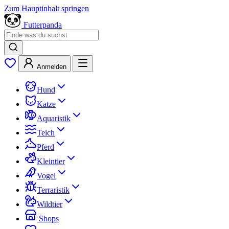
Zum Hauptinhalt springen
Futterpanda
Anmelden
Hund
Katze
Aquaristik
Teich
Pferd
Kleintier
Vogel
Terraristik
Wildtier
Shops