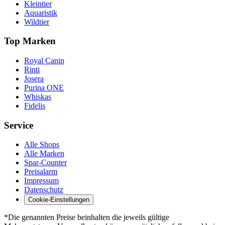
Kleintier
Aquaristik
Wildtier
Top Marken
Royal Canin
Rinti
Josera
Purina ONE
Whiskas
Fidelis
Service
Alle Shops
Alle Marken
Spar-Counter
Preisalarm
Impressum
Datenschutz
Cookie-Einstellungen
*Die genannten Preise beinhalten die jeweils gültige