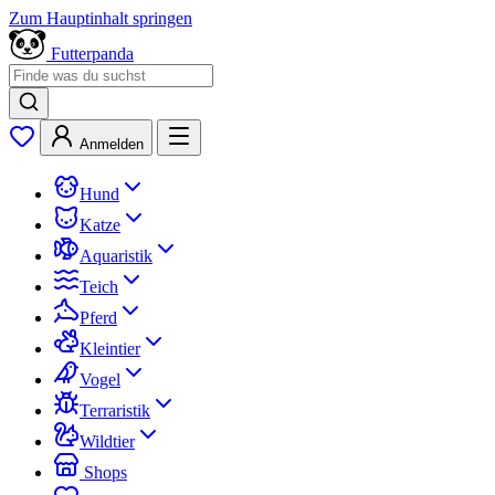
Zum Hauptinhalt springen
Futterpanda
Anmelden
Hund
Katze
Aquaristik
Teich
Pferd
Kleintier
Vogel
Terraristik
Wildtier
Shops