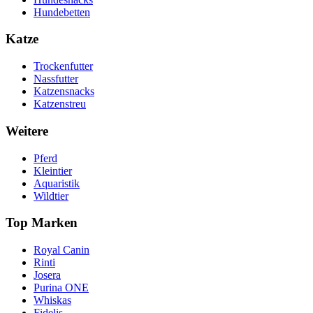
Hundebetten
Katze
Trockenfutter
Nassfutter
Katzensnacks
Katzenstreu
Weitere
Pferd
Kleintier
Aquaristik
Wildtier
Top Marken
Royal Canin
Rinti
Josera
Purina ONE
Whiskas
Fidelis