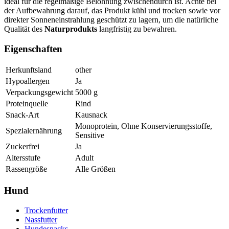
ideal für die regelmäßige Belohnung zwischendurch ist. Achte bei
der Aufbewahrung darauf, das Produkt kühl und trocken sowie vor
direkter Sonneneinstrahlung geschützt zu lagern, um die natürliche
Qualität des
Naturprodukts
langfristig zu bewahren.
Eigenschaften
Herkunftsland
other
Hypoallergen
Ja
Verpackungsgewicht
5000
g
Proteinquelle
Rind
Snack-Art
Kausnack
Monoprotein, Ohne Konservierungsstoffe,
Spezialernährung
Sensitive
Zuckerfrei
Ja
Altersstufe
Adult
Rassengröße
Alle Größen
Hund
Trockenfutter
Nassfutter
Hundesnacks