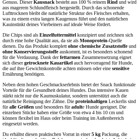
Genuss. Dieser
Kausnack
besteht aus 100 % reinem
Rind
und wird
aus magerem Schlundfleisch hergestellt. Durch das schonende
Lufttrocknen bleibt die natürliche Struktur des Fleisches erhalten,
was zu einem extra langen Kaugenuss führt und den natürlichen
Kauinstinkt deines Vierbeiners auf ideale Weise fördert.
Die Chips sind als
Einzelfuttermittel
konzipiert und zeichnen sich
durch eine hohe Qualität aus, da sie als
Monoprotein
-Quelle
dienen. Da das Produkt komplett
ohne chemische Zusatzstoffe
und
ohne Konservierungsstoffe
auskommt, ist es besonders schonend
für die Verdauung. Dank der
fettarmen
Zusammensetzung eignet
sich dieser
getrocknete Kauartikel
auch hervorragend für Hunde,
die auf ihre Gewichtskontrolle achten müssen oder eine
sensitive
Ernährung benötigen.
Neben dem hohen Geschmackserlebnis bietet der Snack funktionale
Vorteile für die Gesundheit deines Hundes. Das intensive Kauen
stärkt nicht nur die Kaumuskulatur, sondern unterstützt auch die
natürliche Reinigung der Zähne. Die
proteinhaltigen
Leckerlis sind
für
alle Größen
und besonders für
adult
e Hunde geeignet. Die
einzelnen Stücke haben eine Größe von etwa 4 bis 10 cm und
können flexibel im Haus oder beim Training im Außenbereich
eingesetzt werden.
Du erhältst diesen praktischen Vorrat in einer
5 kg
Packung, die