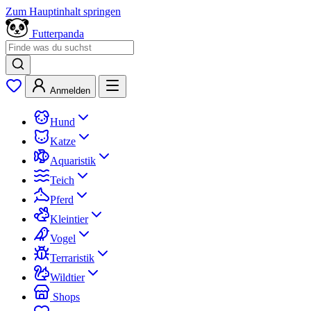
Zum Hauptinhalt springen
Futterpanda
Anmelden
Hund
Katze
Aquaristik
Teich
Pferd
Kleintier
Vogel
Terraristik
Wildtier
Shops