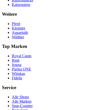
Katzensnacks
Katzenstreu
Weitere
Pferd
Kleintier
Aquaristik
Wildtier
Top Marken
Royal Canin
Rinti
Josera
Purina ONE
Whiskas
Fidelis
Service
Alle Shops
Alle Marken
Spar-Counter