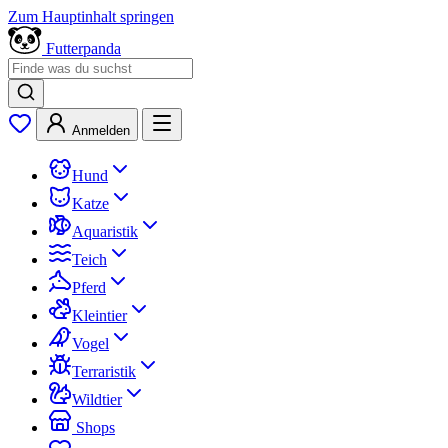
Zum Hauptinhalt springen
Futterpanda
Anmelden
Hund
Katze
Aquaristik
Teich
Pferd
Kleintier
Vogel
Terraristik
Wildtier
Shops