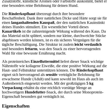
Zusatzstoffe, künstliche Aromen oder Farbstoffe auskommt, bietet er
eine besonders reine Belohnung für deinen Hund.
Die
Rinderkopfhaut
überzeugt durch ihre besondere
Beschaffenheit. Dank ihrer natürlichen Dicke und Härte sorgt sie für
einen
langanhaltenden Kauspaß
, der den natürlichen Kauinstinkt
deines Hundes stimuliert. Ein wesentlicher Vorteil dieses
Kauartikels
ist die zahnreinigende Wirkung während des Kaus. Da
das Material nicht splittert, sondern nur kleine, durchweichte Stücke
abgebissen werden können, ist es ein sicheres Vergnügen für die
tägliche Beschäftigung. Die Struktur ist zudem
leicht verdaulich
und besonders
fettarm
, was den Snack zu einer hervorragenden
Wahl für eine bewusste Ernährung macht.
Als proteinreiches
Einzelfuttermittel
liefert dieser Snack wichtige
Nährstoffe wie kollagene Eiweiße, die eine positive Wirkung auf die
Haut- und Fellstruktur unterstützen können. Die
Rinderkopfhaut
eignet sich hervorragend als
sensitiv
verträgliche Belohnung für
erwachsene Hunde (Adult) und kann sowohl im Haus als auch im
Außenbereich eingesetzt werden. Mit der großzügigen
5 kg
Verpackung
erhältst du eine reichlich vorrätige Menge an
hochwertigem
Hundefutter
-Snack, der durch seine Monoprotein-
Eigenschaft besonders gut verträglich ist.
Eigenschaften