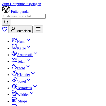
Zum Hauptinhalt springen
Futterpanda
Anmelden
Hund
Katze
Aquaristik
Teich
Pferd
Kleintier
Vogel
Terraristik
Wildtier
Shops