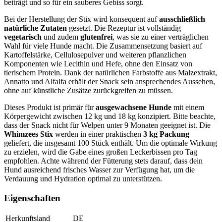
beiträgt und so für ein sauberes Gebiss sorgt.
Bei der Herstellung der Stix wird konsequent auf
ausschließlich
natürliche Zutaten
gesetzt. Die Rezeptur ist vollständig
vegetarisch
und zudem
glutenfrei
, was sie zu einer verträglichen
Wahl für viele Hunde macht. Die Zusammensetzung basiert auf
Kartoffelstärke, Cellulosepulver und weiteren pflanzlichen
Komponenten wie Lecithin und Hefe, ohne den Einsatz von
tierischem Protein. Dank der natürlichen Farbstoffe aus Malzextrakt,
Annatto und Alfalfa erhält der Snack sein ansprechendes Aussehen,
ohne auf künstliche Zusätze zurückgreifen zu müssen.
Dieses Produkt ist primär für
ausgewachsene Hunde
mit einem
Körpergewicht zwischen 12 kg und 18 kg konzipiert. Bitte beachte,
dass der Snack nicht für Welpen unter 9 Monaten geeignet ist. Die
Whimzees Stix
werden in einer praktischen
3 kg Packung
geliefert, die insgesamt 100 Stück enthält. Um die optimale Wirkung
zu erzielen, wird die Gabe eines großen Leckerbissen pro Tag
empfohlen. Achte während der Fütterung stets darauf, dass dein
Hund ausreichend frisches Wasser zur Verfügung hat, um die
Verdauung und Hydration optimal zu unterstützen.
Eigenschaften
Herkunftsland
DE