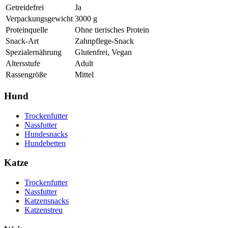
Getreidefrei
Ja
Verpackungsgewicht
3000
g
Proteinquelle
Ohne tierisches Protein
Snack-Art
Zahnpflege-Snack
Spezialernährung
Glutenfrei, Vegan
Altersstufe
Adult
Rassengröße
Mittel
Hund
Trockenfutter
Nassfutter
Hundesnacks
Hundebetten
Katze
Trockenfutter
Nassfutter
Katzensnacks
Katzenstreu