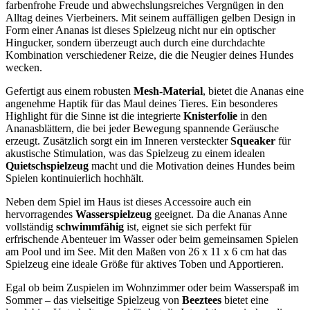
farbenfrohe Freude und abwechslungsreiches Vergnügen in den
Alltag deines Vierbeiners. Mit seinem auffälligen gelben Design in
Form einer Ananas ist dieses Spielzeug nicht nur ein optischer
Hingucker, sondern überzeugt auch durch eine durchdachte
Kombination verschiedener Reize, die die Neugier deines Hundes
wecken.
Gefertigt aus einem robusten
Mesh-Material
, bietet die Ananas eine
angenehme Haptik für das Maul deines Tieres. Ein besonderes
Highlight für die Sinne ist die integrierte
Knisterfolie
in den
Ananasblättern, die bei jeder Bewegung spannende Geräusche
erzeugt. Zusätzlich sorgt ein im Inneren versteckter
Squeaker
für
akustische Stimulation, was das Spielzeug zu einem idealen
Quietschspielzeug
macht und die Motivation deines Hundes beim
Spielen kontinuierlich hochhält.
Neben dem Spiel im Haus ist dieses Accessoire auch ein
hervorragendes
Wasserspielzeug
geeignet. Da die Ananas Anne
vollständig
schwimmfähig
ist, eignet sie sich perfekt für
erfrischende Abenteuer im Wasser oder beim gemeinsamen Spielen
am Pool und im See. Mit den Maßen von 26 x 11 x 6 cm hat das
Spielzeug eine ideale Größe für aktives Toben und Apportieren.
Egal ob beim Zuspielen im Wohnzimmer oder beim Wasserspaß im
Sommer – das vielseitige Spielzeug von
Beeztees
bietet eine