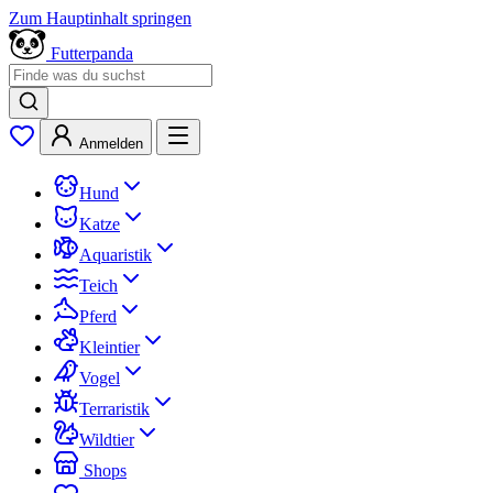
Zum Hauptinhalt springen
Futterpanda
Anmelden
Hund
Katze
Aquaristik
Teich
Pferd
Kleintier
Vogel
Terraristik
Wildtier
Shops