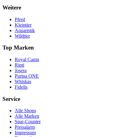
Weitere
Pferd
Kleintier
Aquaristik
Wildtier
Top Marken
Royal Canin
Rinti
Josera
Purina ONE
Whiskas
Fidelis
Service
Alle Shops
Alle Marken
Spar-Counter
Preisalarm
Impressum