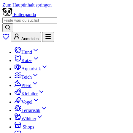
Zum Hauptinhalt springen
Futterpanda
Anmelden
Hund
Katze
Aquaristik
Teich
Pferd
Kleintier
Vogel
Terraristik
Wildtier
Shops