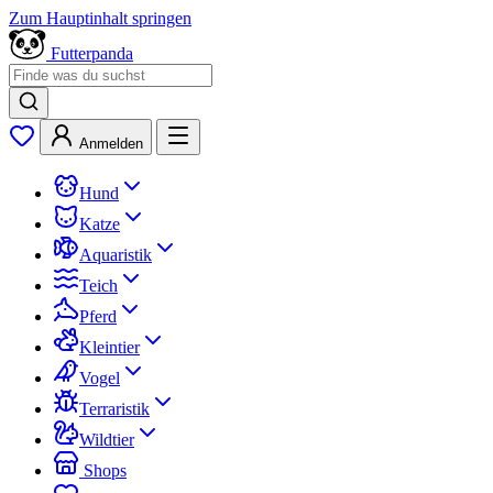
Zum Hauptinhalt springen
Futterpanda
Anmelden
Hund
Katze
Aquaristik
Teich
Pferd
Kleintier
Vogel
Terraristik
Wildtier
Shops