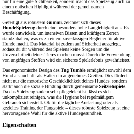
nur für eine gute Sichtbarkeit, sondern macht das Spielzeug auch zu
einem optischen Highlight während der gemeinsamen
Beschäftigung.
Gefertigt aus robustem
Gummi
, zeichnet sich dieses
HundeSpielzeug
durch eine besonders hohe Langlebigkeit aus. Es
wurde entwickelt, um intensiven Bissen und kräftigem Zerren
standzuhalten, was es zu einem zuverlässigen Begleiter für aktive
Hunde macht. Das Material ist zudem auf Sicherheit ausgelegt,
sodass du dir während des Spielens keine Sorgen um die
Unversehrtheit deines Tieres machen musst. Durch die Verwendung
von ungiftigen Stoffen wird ein sicheres Spielerlebnis gewährleistet.
Das ergonomische Design des
Tug Tumble
ermöglicht sowohl dem
Hund als auch dir als Halter ein angenehmes Greifen. Dies fördert
nicht nur die motorische Geschicklichkeit deines Hundes, sondern
stärkt auch die soziale Bindung durch gemeinsame
Seilziehspiele
.
Da das Spielzeug zudem sehr pflegeleicht ist, lässt es sich
unkompliziert reinigen, was die Hygiene bei regelmäßigem
Gebrauch sicherstellt. Ob für die tägliche Auslastung oder als
gezieltes Training der Fangspiele – dieses robuste Spielzeug ist eine
hervorragende Wahl für die aktive Hundegesundheit.
Eigenschaften