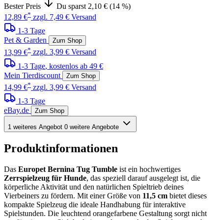
Bester Preis
Du sparst 2,10 € (14 %)
*
12,89 €
zzgl. 7,49 € Versand
1-3 Tage
Pet & Garden
Zum Shop
*
13,99 €
zzgl. 3,99 € Versand
1-3 Tage
, kostenlos ab 49 €
Mein Tierdiscount
Zum Shop
*
14,99 €
zzgl. 3,99 € Versand
1-3 Tage
eBay.de
Zum Shop
1 weiteres Angebot
0 weitere Angebote
Produktinformationen
Das
Europet Bernina Tug Tumble
ist ein hochwertiges
Zerrspielzeug für Hunde
, das speziell darauf ausgelegt ist, die
körperliche Aktivität und den natürlichen Spieltrieb deines
Vierbeiners zu fördern. Mit einer Größe von
11,5 cm
bietet dieses
kompakte Spielzeug die ideale Handhabung für interaktive
Spielstunden. Die leuchtend orangefarbene Gestaltung sorgt nicht