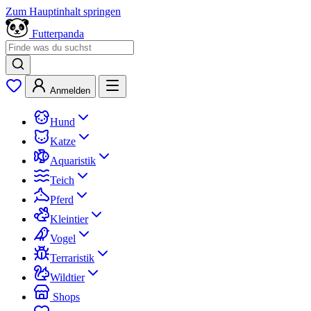
Zum Hauptinhalt springen
Futterpanda
Anmelden
Hund
Katze
Aquaristik
Teich
Pferd
Kleintier
Vogel
Terraristik
Wildtier
Shops