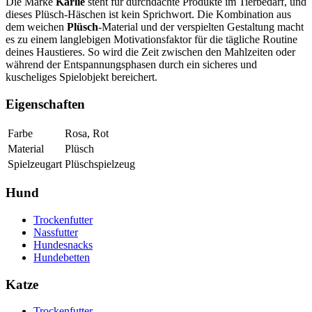
Die Marke
Karlie
steht für durchdachte Produkte im Tierbedarf, und
dieses Plüsch-Häschen ist kein Sprichwort. Die Kombination aus
dem weichen
Plüsch
-Material und der verspielten Gestaltung macht
es zu einem langlebigen Motivationsfaktor für die tägliche Routine
deines Haustieres. So wird die Zeit zwischen den Mahlzeiten oder
während der Entspannungsphasen durch ein sicheres und
kuscheliges Spielobjekt bereichert.
Eigenschaften
Farbe
Rosa, Rot
Material
Plüsch
Spielzeugart
Plüschspielzeug
Hund
Trockenfutter
Nassfutter
Hundesnacks
Hundebetten
Katze
Trockenfutter