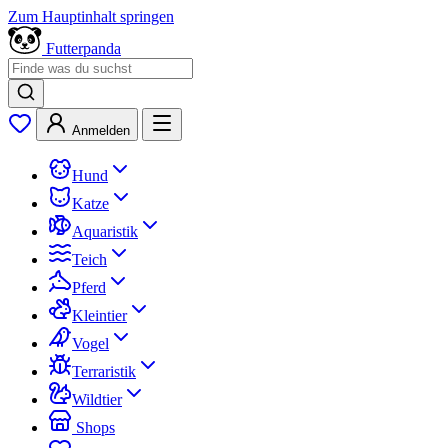
Zum Hauptinhalt springen
Futterpanda
Anmelden
Hund
Katze
Aquaristik
Teich
Pferd
Kleintier
Vogel
Terraristik
Wildtier
Shops