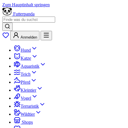
Zum Hauptinhalt springen
Futterpanda
Anmelden
Hund
Katze
Aquaristik
Teich
Pferd
Kleintier
Vogel
Terraristik
Wildtier
Shops