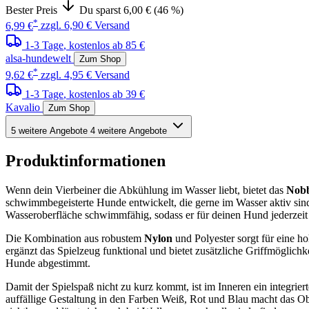
Bester Preis
Du sparst 6,00 € (46 %)
*
6,99 €
zzgl. 6,90 € Versand
1-3 Tage
, kostenlos ab 85 €
alsa-hundewelt
Zum Shop
*
9,62 €
zzgl. 4,95 € Versand
1-3 Tage
, kostenlos ab 39 €
Kavalio
Zum Shop
5 weitere Angebote
4 weitere Angebote
Produktinformationen
Wenn dein Vierbeiner die Abkühlung im Wasser liebt, bietet das
Nobb
schwimmbegeisterte Hunde entwickelt, die gerne im Wasser aktiv sind.
Wasseroberfläche schwimmfähig, sodass er für deinen Hund jederzeit le
Die Kombination aus robustem
Nylon
und Polyester sorgt für eine h
ergänzt das Spielzeug funktional und bietet zusätzliche Griffmöglich
Hunde abgestimmt.
Damit der Spielspaß nicht zu kurz kommt, ist im Inneren ein integrier
auffällige Gestaltung in den Farben Weiß, Rot und Blau macht das O