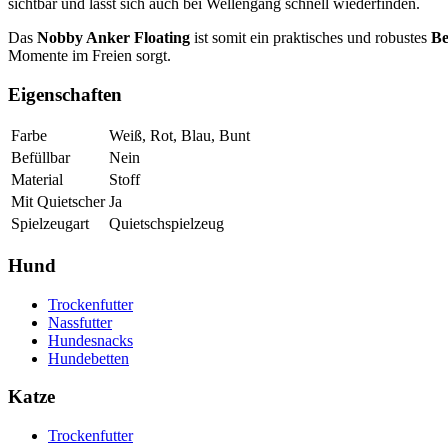
sichtbar und lässt sich auch bei Wellengang schnell wiederfinden.
Das
Nobby Anker Floating
ist somit ein praktisches und robustes
Be
Momente im Freien sorgt.
Eigenschaften
Farbe
Weiß, Rot, Blau, Bunt
Befüllbar
Nein
Material
Stoff
Mit Quietscher
Ja
Spielzeugart
Quietschspielzeug
Hund
Trockenfutter
Nassfutter
Hundesnacks
Hundebetten
Katze
Trockenfutter