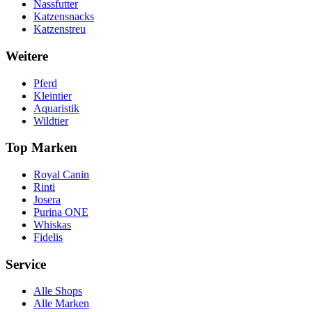
Nassfutter
Katzensnacks
Katzenstreu
Weitere
Pferd
Kleintier
Aquaristik
Wildtier
Top Marken
Royal Canin
Rinti
Josera
Purina ONE
Whiskas
Fidelis
Service
Alle Shops
Alle Marken