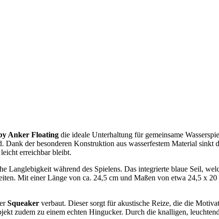
y Anker Floating
die ideale Unterhaltung für gemeinsame Wasserspiel
 Dank der besonderen Konstruktion aus wasserfestem Material sinkt der
icht erreichbar bleibt.
ohe Langlebigkeit während des Spielens. Das integrierte blaue Seil, 
keiten. Mit einer Länge von ca. 24,5 cm und Maßen von etwa 24,5 x 20 c
ter
Squeaker
verbaut. Dieser sorgt für akustische Reize, die die Motiv
bjekt zudem zu einem echten Hingucker. Durch die knalligen, leuchten