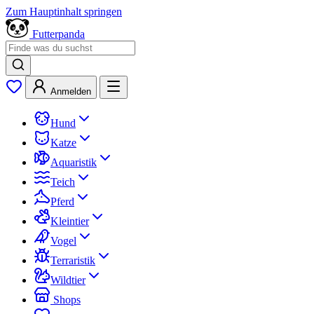
Zum Hauptinhalt springen
Futterpanda
Anmelden
Hund
Katze
Aquaristik
Teich
Pferd
Kleintier
Vogel
Terraristik
Wildtier
Shops