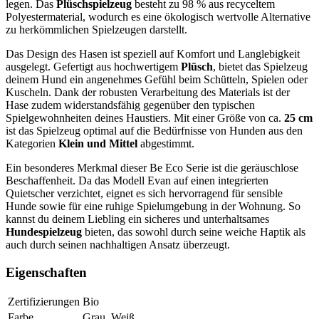
legen. Das
Plüschspielzeug
besteht zu 98 % aus recyceltem
Polyestermaterial, wodurch es eine ökologisch wertvolle Alternative
zu herkömmlichen Spielzeugen darstellt.
Das Design des Hasen ist speziell auf Komfort und Langlebigkeit
ausgelegt. Gefertigt aus hochwertigem
Plüsch
, bietet das Spielzeug
deinem Hund ein angenehmes Gefühl beim Schütteln, Spielen oder
Kuscheln. Dank der robusten Verarbeitung des Materials ist der
Hase zudem widerstandsfähig gegenüber den typischen
Spielgewohnheiten deines Haustiers. Mit einer Größe von ca.
25 cm
ist das Spielzeug optimal auf die Bedürfnisse von Hunden aus den
Kategorien
Klein und Mittel
abgestimmt.
Ein besonderes Merkmal dieser Be Eco Serie ist die geräuschlose
Beschaffenheit. Da das Modell Evan auf einen integrierten
Quietscher verzichtet, eignet es sich hervorragend für sensible
Hunde sowie für eine ruhige Spielumgebung in der Wohnung. So
kannst du deinem Liebling ein sicheres und unterhaltsames
Hundespielzeug
bieten, das sowohl durch seine weiche Haptik als
auch durch seinen nachhaltigen Ansatz überzeugt.
Eigenschaften
Zertifizierungen
Bio
Farbe
Grau, Weiß