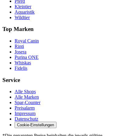
Pferd
Kleintier
Aquaristik
Wildtier
Top Marken
Royal Canin
Rinti
Josera
Purina ONE
Whiskas
Fidelis
Service
Alle Shops
Alle Marken
Spar-Counter
Preisalarm
Impressum
Datenschutz
Cookie-Einstellungen
*Die genannten Preise beinhalten die jeweils gültige