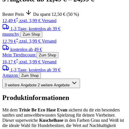
Bester Preis
Du sparst 12,50 € (50 %)
*
12,49 €
zzgl. 3,99 € Versand
1-3 Tage
, kostenlos ab 39 €
muunchy
Zum Shop
*
12,79 €
zzgl. 3,99 € Versand
kostenlos ab 49 €
Mein Tierdiscount
Zum Shop
*
16,17 €
zzgl. 3,99 € Versand
1-3 Tage
, kostenlos ab 39 €
Amazon
Zum Shop
3 weitere Angebote
2 weitere Angebote
Produktinformationen
Mit dem
Trixie Be Eco Hase Evan
sicherst du dir ein besonders
sanftes und umweltbewusstes Spielzeug für deinen Vierbeiner.
Dieser superweiche
Kuschelhase
in den Farben Grau und Weiß ist
die ideale Wahl für Hundebesitzer, die Wert auf Nachhaltigkeit