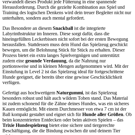
verwandelt dieses Produkt jede Fütterung in eine spannende
Herausforderung. Durch die gezielte Kombination aus Spiel und
Training des logischen Denkens wird dein treuer Begleiter nicht nur
unterhalten, sondern auch mental gefordert.
Das Besondere an diesem
Snackball
ist die integrierte
Labyrinthstruktur im Inneren. Diese sorgt dafür, dass die
hineingefüllten Leckerbissen nicht sofort bei der ersten Bewegung
herausfallen. Stattdessen muss dein Hund das Spielzeug geschickt
bewegen, um die Belohnung Stück für Stück zu erhalten. Dieser
Prozess bietet ein extra langes Spielvergnügen und unterstützt
zudem eine
gesunde Verdauung
, da die Nahrung nur
portionsweise und in kleinen Mengen aufgenommen wird. Mit der
Einstufung in Level 2 ist das Spielzeug ideal für fortgeschrittene
Hunde geeignet, die bereits über eine gewisse Geschicklichkeit
verfügen.
Gefertigt aus hochwertigem
Naturgummi
, ist das Spielzeug
besonders robust und hält auch wildem Toben stand. Das Material
ist zudem schonend für die Zähne deines Hundes, was ein sicheres
Kauen ermöglicht. Mit einem Durchmesser von etwa 7 cm ist der
Ball kompakt gestaltet und eignet sich für
Hunde aller Größen
. Ob
beim konzentrierten Entdecken oder beim aktiven Spielen – das
Trixie Hundespielzeug
bietet eine sichere und tiergerechte
Beschäftigung, die die Bindung zwischen dir und deinem Tier