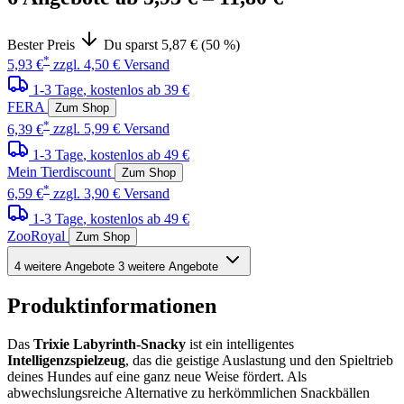
Bester Preis
Du sparst 5,87 € (50 %)
*
5,93 €
zzgl. 4,50 € Versand
1-3 Tage
, kostenlos ab 39 €
FERA
Zum Shop
*
6,39 €
zzgl. 5,99 € Versand
1-3 Tage
, kostenlos ab 49 €
Mein Tierdiscount
Zum Shop
*
6,59 €
zzgl. 3,90 € Versand
1-3 Tage
, kostenlos ab 49 €
ZooRoyal
Zum Shop
4 weitere Angebote
3 weitere Angebote
Produktinformationen
Das
Trixie Labyrinth-Snacky
ist ein intelligentes
Intelligenzspielzeug
, das die geistige Auslastung und den Spieltrieb
deines Hundes auf eine ganz neue Weise fördert. Als
abwechslungsreiche Alternative zu herkömmlichen Snackbällen