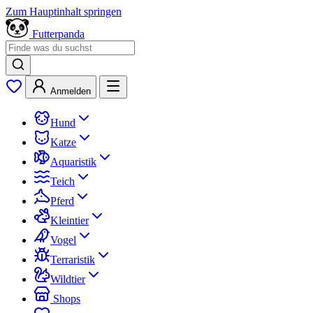
Zum Hauptinhalt springen
Futterpanda
Anmelden
Hund
Katze
Aquaristik
Teich
Pferd
Kleintier
Vogel
Terraristik
Wildtier
Shops