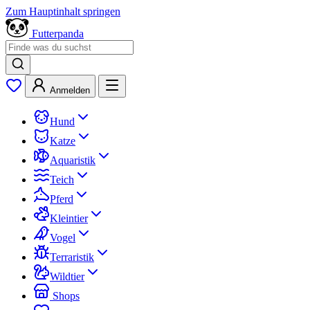
Zum Hauptinhalt springen
Futterpanda
Anmelden
Hund
Katze
Aquaristik
Teich
Pferd
Kleintier
Vogel
Terraristik
Wildtier
Shops