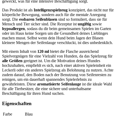
geweckt, was für eine intensive Beschäftigung sorgt.
Das Produkt ist als
Intelligenzspielzeug
konzipiert, das nicht nur für
körperliche Bewegung, sondern auch für die mentale Anregung
sorgt. Die
essbaren Seifenblasen
sind so formuliert, dass sie für
Mensch und Tier sicher sind. Die Rezeptur ist
ungiftig
sowie
hypoallergen
, sodass du dir beim gemeinsamen Spielen im Garten
oder im Haus keine Sorgen um die Gesundheit deines Lieblinges
machen musst. Selbst wenn dein Hund beim Jagen der Blasen
kleinere Mengen der Seifenlauge verschluckt, ist dies unbedenklich.
Mit einem Inhalt von
120 ml
bietet die Flasche ausreichend
Spielvergnügen für eine Vielzahl von Hunden, da das Spielzeug für
alle Größen
geeignet ist. Um die Motivation deines Hundes
hochzuhalten, empfiehlt es sich, nach einer aktiven Spieleinheit ein
Leckerli oder ein anderes Spielzeug als Belohnung zu nutzen. Achte
zudem darauf, den Boden nach der Benutzung von Seifenresten zu
reinigen, um ein dauerhaft spannendes Spielerlebnis zu
gewährleisten. Diese
aromatisierte Seifenlauge
ist die ideale Wahl
für alle Tierbesitzer, die eine sichere und unterhaltsame
Beschäftigung für ihren Hund suchen.
Eigenschaften
Farbe
Blau