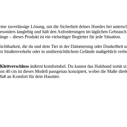
eine zuverlässige Lösung, um die Sicherheit deines Hundes bei unters
besonders langlebig und hält den Anforderungen im täglichen Gebrauch 
e – dieses Produkt ist ein vielseitiger Begleiter für jede Situation.
 Sichtbarkeit, die du und dein Tier in der Dämmerung oder Dunkelheit unt
m Straßenverkehr oder in unübersichtlichem Gelände maßgeblich verbess
Klettverschluss
äußerst komfortabel. Du kannst das Halsband somit sc
n 40 cm ist dieses Modell passgenau konzipiert, wobei die Maße dire
Maß an Komfort für dein Haustier.