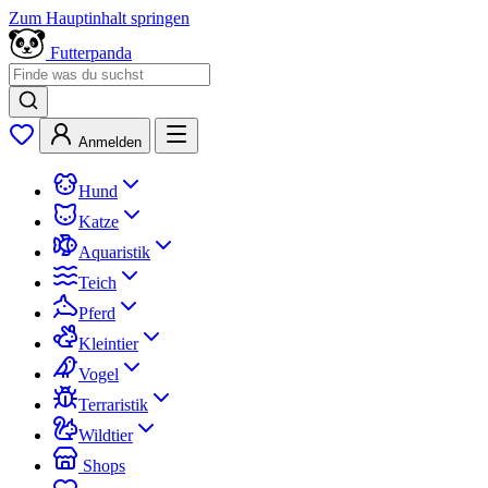
Zum Hauptinhalt springen
Futterpanda
Anmelden
Hund
Katze
Aquaristik
Teich
Pferd
Kleintier
Vogel
Terraristik
Wildtier
Shops