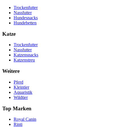
Trockenfutter
Nassfutter
Hundesnacks
Hundebetten
Katze
Trockenfutter
Nassfutter
Katzensnacks
Katzenstreu
Weitere
Pferd
Kleintier
Aquaristik
Wildtier
Top Marken
Royal Canin
Rinti