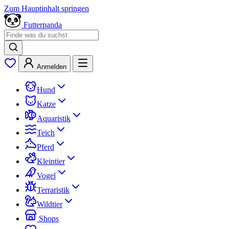
Zum Hauptinhalt springen
Futterpanda
Anmelden
Hund
Katze
Aquaristik
Teich
Pferd
Kleintier
Vogel
Terraristik
Wildtier
Shops