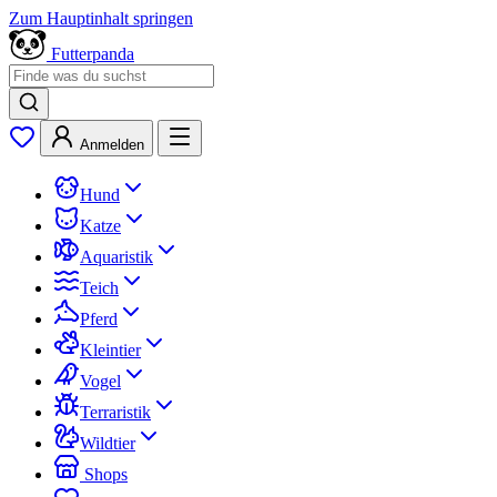
Zum Hauptinhalt springen
Futterpanda
Anmelden
Hund
Katze
Aquaristik
Teich
Pferd
Kleintier
Vogel
Terraristik
Wildtier
Shops