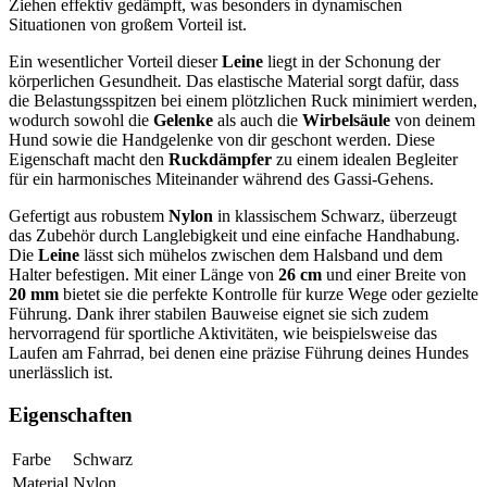
Ziehen effektiv gedämpft, was besonders in dynamischen
Situationen von großem Vorteil ist.
Ein wesentlicher Vorteil dieser
Leine
liegt in der Schonung der
körperlichen Gesundheit. Das elastische Material sorgt dafür, dass
die Belastungsspitzen bei einem plötzlichen Ruck minimiert werden,
wodurch sowohl die
Gelenke
als auch die
Wirbelsäule
von deinem
Hund sowie die Handgelenke von dir geschont werden. Diese
Eigenschaft macht den
Ruckdämpfer
zu einem idealen Begleiter
für ein harmonisches Miteinander während des Gassi-Gehens.
Gefertigt aus robustem
Nylon
in klassischem Schwarz, überzeugt
das Zubehör durch Langlebigkeit und eine einfache Handhabung.
Die
Leine
lässt sich mühelos zwischen dem Halsband und dem
Halter befestigen. Mit einer Länge von
26 cm
und einer Breite von
20 mm
bietet sie die perfekte Kontrolle für kurze Wege oder gezielte
Führung. Dank ihrer stabilen Bauweise eignet sie sich zudem
hervorragend für sportliche Aktivitäten, wie beispielsweise das
Laufen am Fahrrad, bei denen eine präzise Führung deines Hundes
unerlässlich ist.
Eigenschaften
Farbe
Schwarz
Material
Nylon