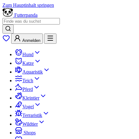
Zum Hauptinhalt springen
Futterpanda
Anmelden
Hund
Katze
Aquaristik
Teich
Pferd
Kleintier
Vogel
Terraristik
Wildtier
Shops