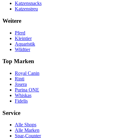
Katzensnacks
Katzenstreu
Weitere
Pferd
Kleintier
Aquaristik
Wildtier
Top Marken
Royal Canin
Rinti
Josera
Purina ONE
Whiskas
Fidelis
Service
Alle Shops
Alle Marken
Spar-Counter