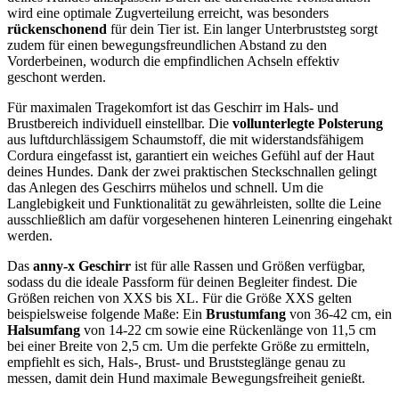
wird eine optimale Zugverteilung erreicht, was besonders
rückenschonend
für dein Tier ist. Ein langer Unterbruststeg sorgt
zudem für einen bewegungsfreundlichen Abstand zu den
Vorderbeinen, wodurch die empfindlichen Achseln effektiv
geschont werden.
Für maximalen Tragekomfort ist das Geschirr im Hals- und
Brustbereich individuell einstellbar. Die
vollunterlegte Polsterung
aus luftdurchlässigem Schaumstoff, die mit widerstandsfähigem
Cordura eingefasst ist, garantiert ein weiches Gefühl auf der Haut
deines Hundes. Dank der zwei praktischen Steckschnallen gelingt
das Anlegen des Geschirrs mühelos und schnell. Um die
Langlebigkeit und Funktionalität zu gewährleisten, sollte die Leine
ausschließlich am dafür vorgesehenen hinteren Leinenring eingehakt
werden.
Das
anny-x Geschirr
ist für alle Rassen und Größen verfügbar,
sodass du die ideale Passform für deinen Begleiter findest. Die
Größen reichen von XXS bis XL. Für die Größe XXS gelten
beispielsweise folgende Maße: Ein
Brustumfang
von 36-42 cm, ein
Halsumfang
von 14-22 cm sowie eine Rückenlänge von 11,5 cm
bei einer Breite von 2,5 cm. Um die perfekte Größe zu ermitteln,
empfiehlt es sich, Hals-, Brust- und Bruststeglänge genau zu
messen, damit dein Hund maximale Bewegungsfreiheit genießt.