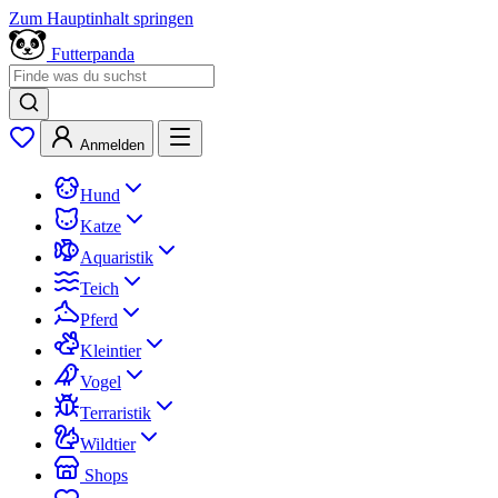
Zum Hauptinhalt springen
Futterpanda
Anmelden
Hund
Katze
Aquaristik
Teich
Pferd
Kleintier
Vogel
Terraristik
Wildtier
Shops