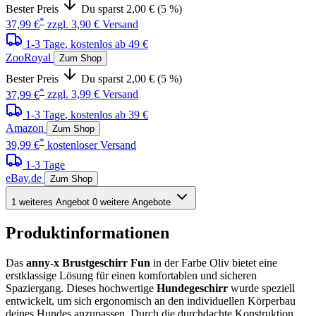
Bester Preis
Du sparst 2,00 € (5 %)
*
37,99 €
zzgl. 3,90 € Versand
1-3 Tage
, kostenlos ab 49 €
ZooRoyal
Zum Shop
Bester Preis
Du sparst 2,00 € (5 %)
*
37,99 €
zzgl. 3,99 € Versand
1-3 Tage
, kostenlos ab 39 €
Amazon
Zum Shop
*
39,99 €
kostenloser Versand
1-3 Tage
eBay.de
Zum Shop
1 weiteres Angebot
0 weitere Angebote
Produktinformationen
Das
anny-x Brustgeschirr Fun
in der Farbe Oliv bietet eine
erstklassige Lösung für einen komfortablen und sicheren
Spaziergang. Dieses hochwertige
Hundegeschirr
wurde speziell
entwickelt, um sich ergonomisch an den individuellen Körperbau
deines Hundes anzupassen. Durch die durchdachte Konstruktion