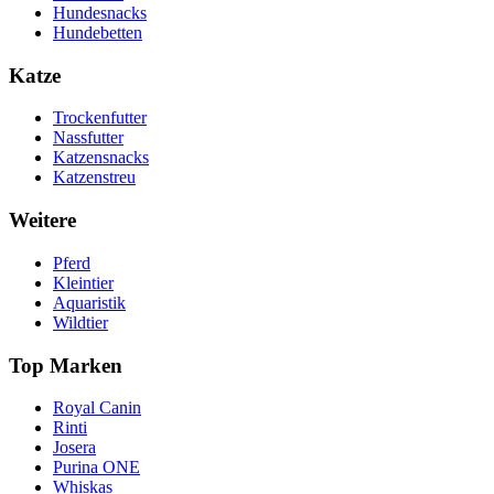
Hundesnacks
Hundebetten
Katze
Trockenfutter
Nassfutter
Katzensnacks
Katzenstreu
Weitere
Pferd
Kleintier
Aquaristik
Wildtier
Top Marken
Royal Canin
Rinti
Josera
Purina ONE
Whiskas