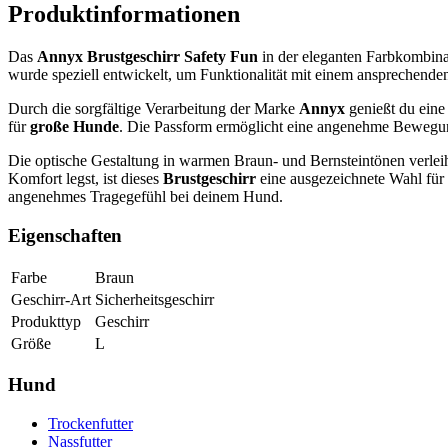
Produktinformationen
Das
Annyx Brustgeschirr Safety Fun
in der eleganten Farbkombinat
wurde speziell entwickelt, um Funktionalität mit einem ansprechenden
Durch die sorgfältige Verarbeitung der Marke
Annyx
genießt du eine
für
große Hunde
. Die Passform ermöglicht eine angenehme Bewegung,
Die optische Gestaltung in warmen Braun- und Bernsteintönen verleiht
Komfort legst, ist dieses
Brustgeschirr
eine ausgezeichnete Wahl für d
angenehmes Tragegefühl bei deinem Hund.
Eigenschaften
Farbe
Braun
Geschirr-Art
Sicherheitsgeschirr
Produkttyp
Geschirr
Größe
L
Hund
Trockenfutter
Nassfutter