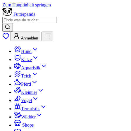
Zum Hauptinhalt springen
Futterpanda
Anmelden
Hund
Katze
Aquaristik
Teich
Pferd
Kleintier
Vogel
Terraristik
Wildtier
Shops