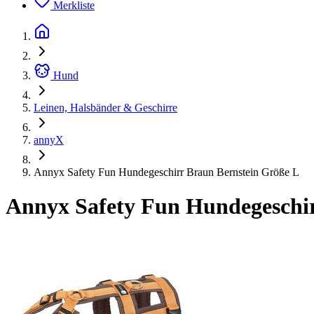
Merkliste
Hund
Leinen, Halsbänder & Geschirre
annyX
Annyx Safety Fun Hundegeschirr Braun Bernstein Größe L
Annyx Safety Fun Hundegeschir