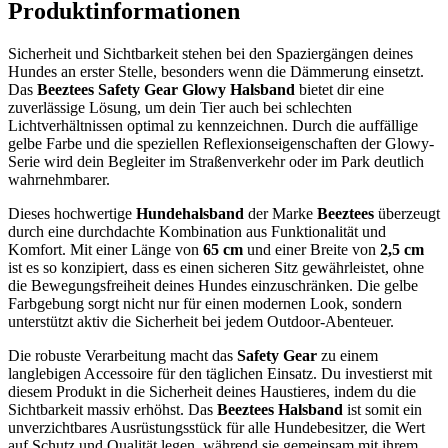
Produktinformationen
Sicherheit und Sichtbarkeit stehen bei den Spaziergängen deines
Hundes an erster Stelle, besonders wenn die Dämmerung einsetzt.
Das
Beeztees Safety Gear Glowy Halsband
bietet dir eine
zuverlässige Lösung, um dein Tier auch bei schlechten
Lichtverhältnissen optimal zu kennzeichnen. Durch die auffällige
gelbe Farbe und die speziellen Reflexionseigenschaften der Glowy-
Serie wird dein Begleiter im Straßenverkehr oder im Park deutlich
wahrnehmbarer.
Dieses hochwertige
Hundehalsband
der Marke
Beeztees
überzeugt
durch eine durchdachte Kombination aus Funktionalität und
Komfort. Mit einer Länge von
65 cm
und einer Breite von
2,5 cm
ist es so konzipiert, dass es einen sicheren Sitz gewährleistet, ohne
die Bewegungsfreiheit deines Hundes einzuschränken. Die gelbe
Farbgebung sorgt nicht nur für einen modernen Look, sondern
unterstützt aktiv die Sicherheit bei jedem Outdoor-Abenteuer.
Die robuste Verarbeitung macht das
Safety Gear
zu einem
langlebigen Accessoire für den täglichen Einsatz. Du investierst mit
diesem Produkt in die Sicherheit deines Haustieres, indem du die
Sichtbarkeit massiv erhöhst. Das
Beeztees Halsband
ist somit ein
unverzichtbares Ausrüstungsstück für alle Hundebesitzer, die Wert
auf Schutz und Qualität legen, während sie gemeinsam mit ihrem