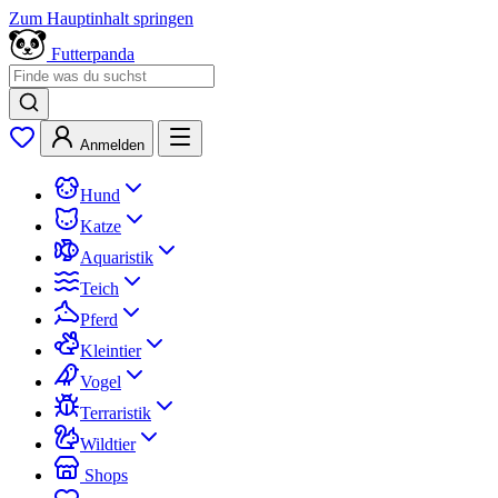
Zum Hauptinhalt springen
Futterpanda
Anmelden
Hund
Katze
Aquaristik
Teich
Pferd
Kleintier
Vogel
Terraristik
Wildtier
Shops