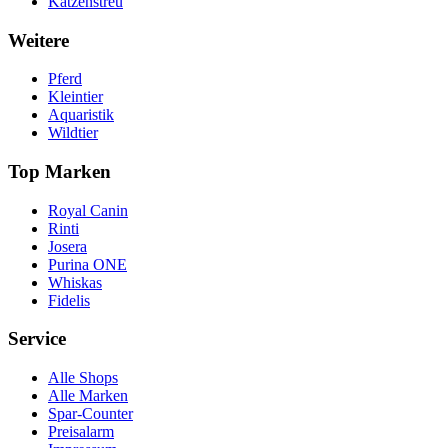
Katzenstreu
Weitere
Pferd
Kleintier
Aquaristik
Wildtier
Top Marken
Royal Canin
Rinti
Josera
Purina ONE
Whiskas
Fidelis
Service
Alle Shops
Alle Marken
Spar-Counter
Preisalarm