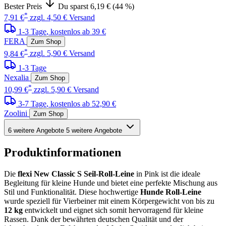
Bester Preis
Du sparst 6,19 € (44 %)
*
7,91 €
zzgl. 4,50 € Versand
1-3 Tage
, kostenlos ab 39 €
FERA
Zum Shop
*
9,84 €
zzgl. 5,90 € Versand
1-3 Tage
Nexalia
Zum Shop
*
10,99 €
zzgl. 5,90 € Versand
3-7 Tage
, kostenlos ab 52,90 €
Zoolini
Zum Shop
6 weitere Angebote
5 weitere Angebote
Produktinformationen
Die
flexi New Classic S Seil-Roll-Leine
in Pink ist die ideale
Begleitung für kleine Hunde und bietet eine perfekte Mischung aus
Stil und Funktionalität. Diese hochwertige
Hunde Roll-Leine
wurde speziell für Vierbeiner mit einem Körpergewicht von bis zu
12 kg
entwickelt und eignet sich somit hervorragend für kleine
Rassen. Dank der bewährten deutschen Qualität und der