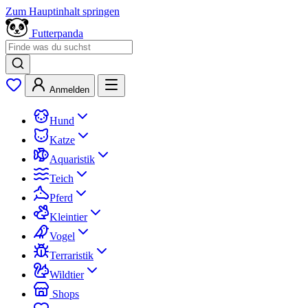
Zum Hauptinhalt springen
Futterpanda
Anmelden
Hund
Katze
Aquaristik
Teich
Pferd
Kleintier
Vogel
Terraristik
Wildtier
Shops