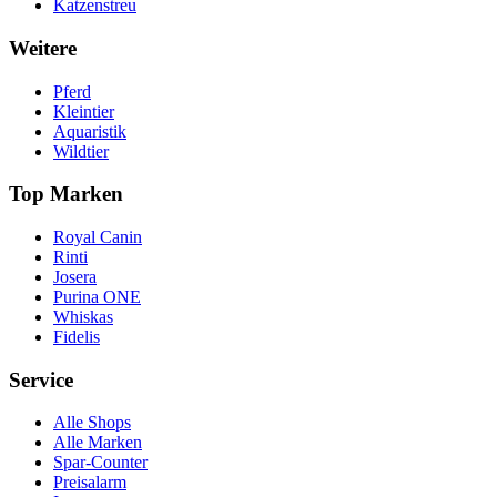
Katzenstreu
Weitere
Pferd
Kleintier
Aquaristik
Wildtier
Top Marken
Royal Canin
Rinti
Josera
Purina ONE
Whiskas
Fidelis
Service
Alle Shops
Alle Marken
Spar-Counter
Preisalarm