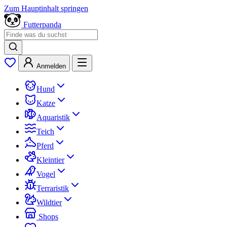
Zum Hauptinhalt springen
Futterpanda
Anmelden
Hund
Katze
Aquaristik
Teich
Pferd
Kleintier
Vogel
Terraristik
Wildtier
Shops