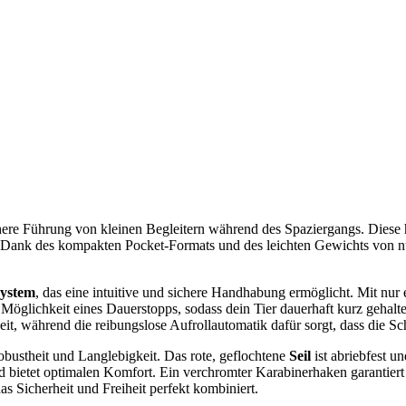
ichere Führung von kleinen Begleitern während des Spaziergangs. Dies
. Dank des kompakten Pocket-Formats und des leichten Gewichts von nu
system
, das eine intuitive und sichere Handhabung ermöglicht. Mit nur
Möglichkeit eines Dauerstopps, sodass dein Tier dauerhaft kurz gehalte
t, während die reibungslose Aufrollautomatik dafür sorgt, dass die Sc
bustheit und Langlebigkeit. Das rote, geflochtene
Seil
ist abriebfest u
nd bietet optimalen Komfort. Ein verchromter Karabinerhaken garantie
das Sicherheit und Freiheit perfekt kombiniert.