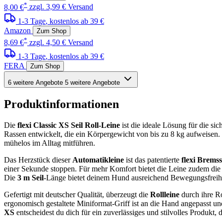
*
8,00 €
zzgl. 3,99 € Versand
1-3 Tage
, kostenlos ab 39 €
Amazon
Zum Shop
*
8,69 €
zzgl. 4,50 € Versand
1-3 Tage
, kostenlos ab 39 €
FERA
Zum Shop
6 weitere Angebote
5 weitere Angebote
Produktinformationen
Die
flexi Classic XS Seil Roll-Leine
ist die ideale Lösung für die s
Rassen entwickelt, die ein Körpergewicht von bis zu 8 kg aufweisen
mühelos im Alltag mitführen.
Das Herzstück dieser
Automatikleine
ist das patentierte
flexi Brems
einer Sekunde stoppen. Für mehr Komfort bietet die Leine zudem die 
Die
3 m Seil
-Länge bietet deinem Hund ausreichend Bewegungsfreihei
Gefertigt mit deutscher Qualität, überzeugt die
Rollleine
durch ihre Ro
ergonomisch gestaltete Miniformat-Griff ist an die Hand angepasst u
XS
entscheidest du dich für ein zuverlässiges und stilvolles Produkt, 