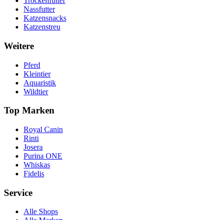
Trockenfutter
Nassfutter
Katzensnacks
Katzenstreu
Weitere
Pferd
Kleintier
Aquaristik
Wildtier
Top Marken
Royal Canin
Rinti
Josera
Purina ONE
Whiskas
Fidelis
Service
Alle Shops