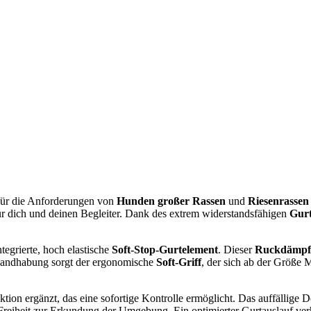
l für die Anforderungen von
Hunden großer Rassen
und
Riesenrassen
ür dich und deinen Begleiter. Dank des extrem widerstandsfähigen
Gur
tegrierte, hoch elastische
Soft-Stop-Gurtelement
. Dieser
Ruckdämpf
 Handhabung sorgt der ergonomische
Soft-Griff
, der sich ab der Größe 
ktion ergänzt, das eine sofortige Kontrolle ermöglicht. Das auffällige 
Freiheit zur Erkundung der Umgebung. Ein optimierter Gurtauslauf ve