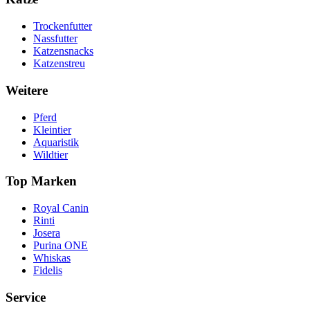
Trockenfutter
Nassfutter
Katzensnacks
Katzenstreu
Weitere
Pferd
Kleintier
Aquaristik
Wildtier
Top Marken
Royal Canin
Rinti
Josera
Purina ONE
Whiskas
Fidelis
Service