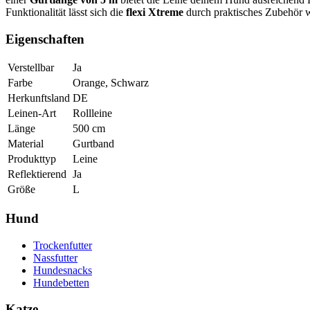
Funktionalität lässt sich die
flexi Xtreme
durch praktisches Zubehör w
Eigenschaften
Verstellbar
Ja
Farbe
Orange, Schwarz
Herkunftsland
DE
Leinen-Art
Rollleine
Länge
500
cm
Material
Gurtband
Produkttyp
Leine
Reflektierend
Ja
Größe
L
Hund
Trockenfutter
Nassfutter
Hundesnacks
Hundebetten
Katze