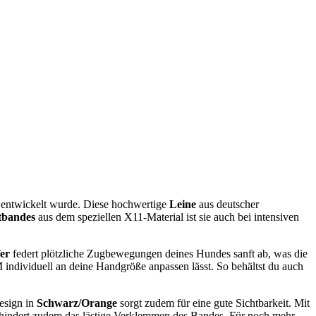
entwickelt wurde. Diese hochwertige
Leine
aus deutscher
tbandes
aus dem speziellen X11-Material ist sie auch bei intensiven
er
federt plötzliche Zugbewegungen deines Hundes sanft ab, was die
M individuell an deine Handgröße anpassen lässt. So behältst du auch
Design in
Schwarz/Orange
sorgt zudem für eine gute Sichtbarkeit. Mit
rhindert zudem das lästige Verklemmen des Bandes. Für noch mehr