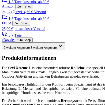
1-3 Tage
, kostenlos ab 39 €
Amazon
Zum Shop
*
24,57 €
zzgl. 4,50 € Versand
1-3 Tage
, kostenlos ab 39 €
FERA
Zum Shop
*
25,00 €
kostenloser Versand
3-7 Tage
eBay.de
Zum Shop
9 weitere Angebote
8 weitere Angebote
Produktinformationen
Die
flexi Xtreme L
ist eine besonders robuste
Rollleine
, die speziel
Manufaktur vereint maximale Langlebigkeit mit höchster Sicherheit f
Outdoor-Aktivitäten und starken Belastungen absolut zuverlässig.
Ein besonderes Highlight für den Komfort beim Spaziergang ist das in
Belastung für Mensch und Tier spürbar reduziert. Für eine optimale
bei quirligen Hunden stets die volle Kontrolle.
Die Sicherheit wird durch ein intuitives
Bremssystem
mit Feststellfun
einer
Gurtlänge von 5 m
bietet die Leine deinem Hund ausreichend 