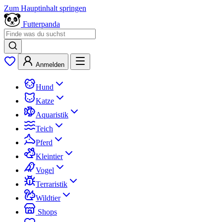
Zum Hauptinhalt springen
Futterpanda
Anmelden
Hund
Katze
Aquaristik
Teich
Pferd
Kleintier
Vogel
Terraristik
Wildtier
Shops