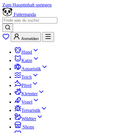
Zum Hauptinhalt springen
Futterpanda
Anmelden
Hund
Katze
Aquaristik
Teich
Pferd
Kleintier
Vogel
Terraristik
Wildtier
Shops