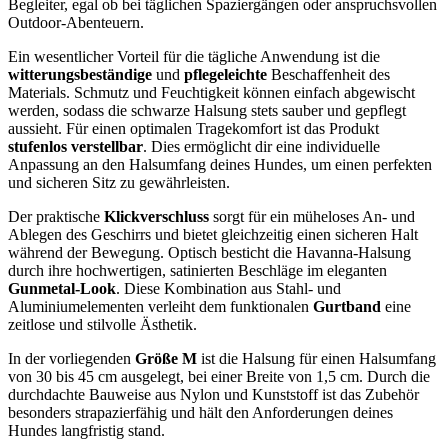
Begleiter, egal ob bei täglichen Spaziergängen oder anspruchsvollen
Outdoor-Abenteuern.
Ein wesentlicher Vorteil für die tägliche Anwendung ist die
witterungsbeständige
und
pflegeleichte
Beschaffenheit des
Materials. Schmutz und Feuchtigkeit können einfach abgewischt
werden, sodass die schwarze Halsung stets sauber und gepflegt
aussieht. Für einen optimalen Tragekomfort ist das Produkt
stufenlos verstellbar
. Dies ermöglicht dir eine individuelle
Anpassung an den Halsumfang deines Hundes, um einen perfekten
und sicheren Sitz zu gewährleisten.
Der praktische
Klickverschluss
sorgt für ein müheloses An- und
Ablegen des Geschirrs und bietet gleichzeitig einen sicheren Halt
während der Bewegung. Optisch besticht die Havanna-Halsung
durch ihre hochwertigen, satinierten Beschläge im eleganten
Gunmetal-Look
. Diese Kombination aus Stahl- und
Aluminiumelementen verleiht dem funktionalen
Gurtband
eine
zeitlose und stilvolle Ästhetik.
In der vorliegenden
Größe M
ist die Halsung für einen Halsumfang
von 30 bis 45 cm ausgelegt, bei einer Breite von 1,5 cm. Durch die
durchdachte Bauweise aus Nylon und Kunststoff ist das Zubehör
besonders strapazierfähig und hält den Anforderungen deines
Hundes langfristig stand.