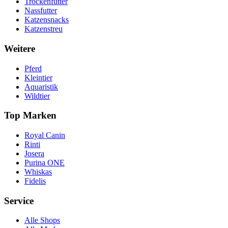
Trockenfutter
Nassfutter
Katzensnacks
Katzenstreu
Weitere
Pferd
Kleintier
Aquaristik
Wildtier
Top Marken
Royal Canin
Rinti
Josera
Purina ONE
Whiskas
Fidelis
Service
Alle Shops