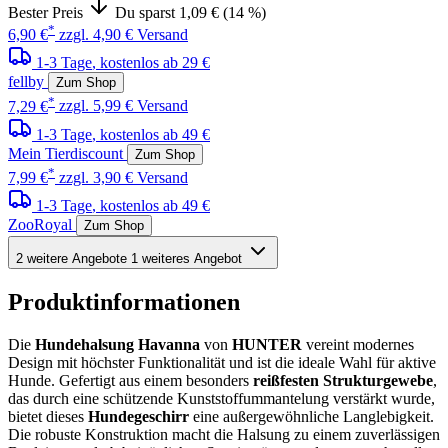
Bester Preis
Du sparst 1,09 € (14 %)
*
6,90 €
zzgl. 4,90 € Versand
1-3 Tage
, kostenlos ab 29 €
fellby
Zum Shop
*
7,29 €
zzgl. 5,99 € Versand
1-3 Tage
, kostenlos ab 49 €
Mein Tierdiscount
Zum Shop
*
7,99 €
zzgl. 3,90 € Versand
1-3 Tage
, kostenlos ab 49 €
ZooRoyal
Zum Shop
2 weitere Angebote
1 weiteres Angebot
Produktinformationen
Die
Hundehalsung Havanna
von
HUNTER
vereint modernes
Design mit höchster Funktionalität und ist die ideale Wahl für aktive
Hunde. Gefertigt aus einem besonders
reißfesten Strukturgewebe
,
das durch eine schützende Kunststoffummantelung verstärkt wurde,
bietet dieses
Hundegeschirr
eine außergewöhnliche Langlebigkeit.
Die robuste Konstruktion macht die Halsung zu einem zuverlässigen