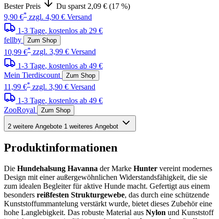
Bester Preis
Du sparst 2,09 € (17 %)
*
9,90 €
zzgl. 4,90 € Versand
1-3 Tage
, kostenlos ab 29 €
fellby
Zum Shop
*
10,99 €
zzgl. 3,99 € Versand
1-3 Tage
, kostenlos ab 49 €
Mein Tierdiscount
Zum Shop
*
11,99 €
zzgl. 3,90 € Versand
1-3 Tage
, kostenlos ab 49 €
ZooRoyal
Zum Shop
2 weitere Angebote
1 weiteres Angebot
Produktinformationen
Die
Hundehalsung Havanna
der Marke
Hunter
vereint modernes
Design mit einer außergewöhnlichen Widerstandsfähigkeit, die sie
zum idealen Begleiter für aktive Hunde macht. Gefertigt aus einem
besonders
reißfesten Strukturgewebe
, das durch eine schützende
Kunststoffummantelung verstärkt wurde, bietet dieses Zubehör eine
hohe Langlebigkeit. Das robuste Material aus
Nylon
und Kunststoff