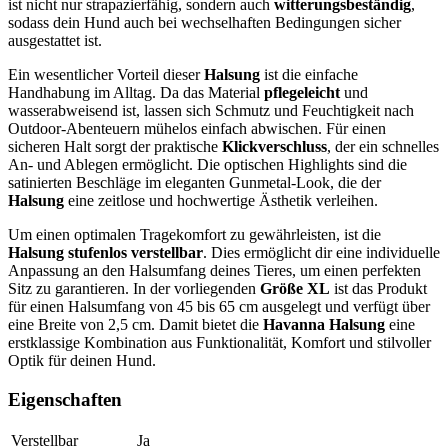
ist nicht nur strapazierfähig, sondern auch
witterungsbeständig
,
sodass dein Hund auch bei wechselhaften Bedingungen sicher
ausgestattet ist.
Ein wesentlicher Vorteil dieser
Halsung
ist die einfache
Handhabung im Alltag. Da das Material
pflegeleicht
und
wasserabweisend ist, lassen sich Schmutz und Feuchtigkeit nach
Outdoor-Abenteuern mühelos einfach abwischen. Für einen
sicheren Halt sorgt der praktische
Klickverschluss
, der ein schnelles
An- und Ablegen ermöglicht. Die optischen Highlights sind die
satinierten Beschläge im eleganten Gunmetal-Look, die der
Halsung
eine zeitlose und hochwertige Ästhetik verleihen.
Um einen optimalen Tragekomfort zu gewährleisten, ist die
Halsung
stufenlos verstellbar
. Dies ermöglicht dir eine individuelle
Anpassung an den Halsumfang deines Tieres, um einen perfekten
Sitz zu garantieren. In der vorliegenden
Größe XL
ist das Produkt
für einen Halsumfang von 45 bis 65 cm ausgelegt und verfügt über
eine Breite von 2,5 cm. Damit bietet die
Havanna Halsung
eine
erstklassige Kombination aus Funktionalität, Komfort und stilvoller
Optik für deinen Hund.
Eigenschaften
Verstellbar
Ja