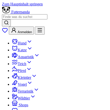
Zum Hauptinhalt springen
Futterpanda
Anmelden
Hund
Katze
Aquaristik
Teich
Pferd
Kleintier
Vogel
Terraristik
Wildtier
Shops