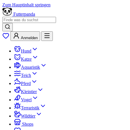
Zum Hauptinhalt springen
Futterpanda
Anmelden
Hund
Katze
Aquaristik
Teich
Pferd
Kleintier
Vogel
Terraristik
Wildtier
Shops