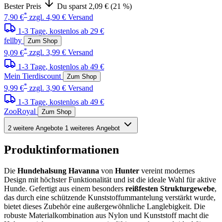
Bester Preis
Du sparst 2,09 € (21 %)
*
7,90 €
zzgl. 4,90 € Versand
1-3 Tage
, kostenlos ab 29 €
fellby
Zum Shop
*
9,09 €
zzgl. 3,99 € Versand
1-3 Tage
, kostenlos ab 49 €
Mein Tierdiscount
Zum Shop
*
9,99 €
zzgl. 3,90 € Versand
1-3 Tage
, kostenlos ab 49 €
ZooRoyal
Zum Shop
2 weitere Angebote
1 weiteres Angebot
Produktinformationen
Die
Hundehalsung Havanna
von
Hunter
vereint modernes
Design mit höchster Funktionalität und ist die ideale Wahl für aktive
Hunde. Gefertigt aus einem besonders
reißfesten Strukturgewebe
,
das durch eine schützende Kunststoffummantelung verstärkt wurde,
bietet dieses Zubehör eine außergewöhnliche Langlebigkeit. Die
robuste Materialkombination aus Nylon und Kunststoff macht die