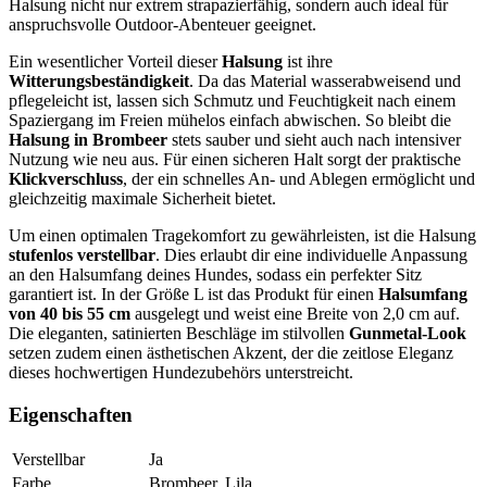
Halsung nicht nur extrem strapazierfähig, sondern auch ideal für
anspruchsvolle Outdoor-Abenteuer geeignet.
Ein wesentlicher Vorteil dieser
Halsung
ist ihre
Witterungsbeständigkeit
. Da das Material wasserabweisend und
pflegeleicht ist, lassen sich Schmutz und Feuchtigkeit nach einem
Spaziergang im Freien mühelos einfach abwischen. So bleibt die
Halsung in Brombeer
stets sauber und sieht auch nach intensiver
Nutzung wie neu aus. Für einen sicheren Halt sorgt der praktische
Klickverschluss
, der ein schnelles An- und Ablegen ermöglicht und
gleichzeitig maximale Sicherheit bietet.
Um einen optimalen Tragekomfort zu gewährleisten, ist die Halsung
stufenlos verstellbar
. Dies erlaubt dir eine individuelle Anpassung
an den Halsumfang deines Hundes, sodass ein perfekter Sitz
garantiert ist. In der Größe L ist das Produkt für einen
Halsumfang
von 40 bis 55 cm
ausgelegt und weist eine Breite von 2,0 cm auf.
Die eleganten, satinierten Beschläge im stilvollen
Gunmetal-Look
setzen zudem einen ästhetischen Akzent, der die zeitlose Eleganz
dieses hochwertigen Hundezubehörs unterstreicht.
Eigenschaften
Verstellbar
Ja
Farbe
Brombeer, Lila