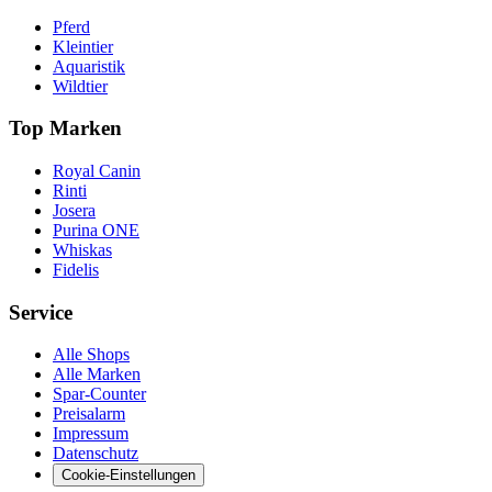
Pferd
Kleintier
Aquaristik
Wildtier
Top Marken
Royal Canin
Rinti
Josera
Purina ONE
Whiskas
Fidelis
Service
Alle Shops
Alle Marken
Spar-Counter
Preisalarm
Impressum
Datenschutz
Cookie-Einstellungen