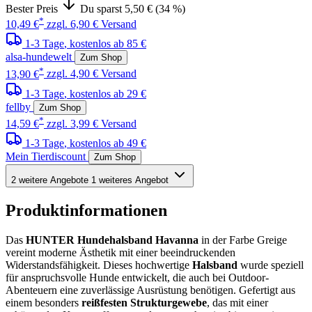
Bester Preis
Du sparst 5,50 € (34 %)
*
10,49 €
zzgl. 6,90 € Versand
1-3 Tage
, kostenlos ab 85 €
alsa-hundewelt
Zum Shop
*
13,90 €
zzgl. 4,90 € Versand
1-3 Tage
, kostenlos ab 29 €
fellby
Zum Shop
*
14,59 €
zzgl. 3,99 € Versand
1-3 Tage
, kostenlos ab 49 €
Mein Tierdiscount
Zum Shop
2 weitere Angebote
1 weiteres Angebot
Produktinformationen
Das
HUNTER Hundehalsband Havanna
in der Farbe Greige
vereint moderne Ästhetik mit einer beeindruckenden
Widerstandsfähigkeit. Dieses hochwertige
Halsband
wurde speziell
für anspruchsvolle Hunde entwickelt, die auch bei Outdoor-
Abenteuern eine zuverlässige Ausrüstung benötigen. Gefertigt aus
einem besonders
reißfesten Strukturgewebe
, das mit einer