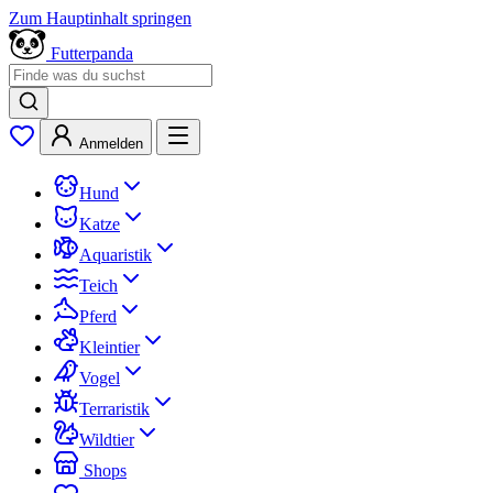
Zum Hauptinhalt springen
Futterpanda
Anmelden
Hund
Katze
Aquaristik
Teich
Pferd
Kleintier
Vogel
Terraristik
Wildtier
Shops