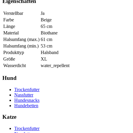
Eigenschaften
Verstellbar
Ja
Farbe
Beige
Länge
65
cm
Material
Biothane
Halsumfang (max.)
61
cm
Halsumfang (min.)
53
cm
Produkttyp
Halsband
Größe
XL
Wasserdicht
water_repellent
Hund
Trockenfutter
Nassfutter
Hundesnacks
Hundebetten
Katze
Trockenfutter