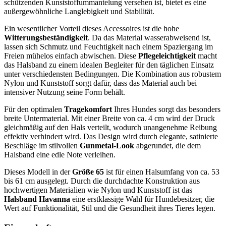
schützenden Kunststoffummantelung versehen ist, bietet es eine
außergewöhnliche Langlebigkeit und Stabilität.
Ein wesentlicher Vorteil dieses Accessoires ist die hohe
Witterungsbeständigkeit
. Da das Material wasserabweisend ist,
lassen sich Schmutz und Feuchtigkeit nach einem Spaziergang im
Freien mühelos einfach abwischen. Diese
Pflegeleichtigkeit
macht
das Halsband zu einem idealen Begleiter für den täglichen Einsatz
unter verschiedensten Bedingungen. Die Kombination aus robustem
Nylon und Kunststoff sorgt dafür, dass das Material auch bei
intensiver Nutzung seine Form behält.
Für den optimalen
Tragekomfort
Ihres Hundes sorgt das besonders
breite Untermaterial. Mit einer Breite von ca. 4 cm wird der Druck
gleichmäßig auf den Hals verteilt, wodurch unangenehme Reibung
effektiv verhindert wird. Das Design wird durch elegante, satinierte
Beschläge im stilvollen
Gunmetal-Look
abgerundet, die dem
Halsband eine edle Note verleihen.
Dieses Modell in der
Größe 65
ist für einen Halsumfang von ca. 53
bis 61 cm ausgelegt. Durch die durchdachte Konstruktion aus
hochwertigen Materialien wie Nylon und Kunststoff ist das
Halsband Havanna
eine erstklassige Wahl für Hundebesitzer, die
Wert auf Funktionalität, Stil und die Gesundheit ihres Tieres legen.