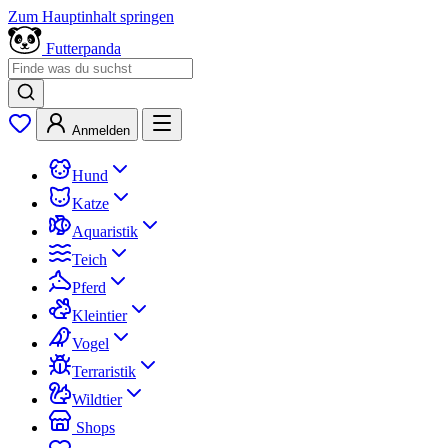
Zum Hauptinhalt springen
Futterpanda
Anmelden
Hund
Katze
Aquaristik
Teich
Pferd
Kleintier
Vogel
Terraristik
Wildtier
Shops