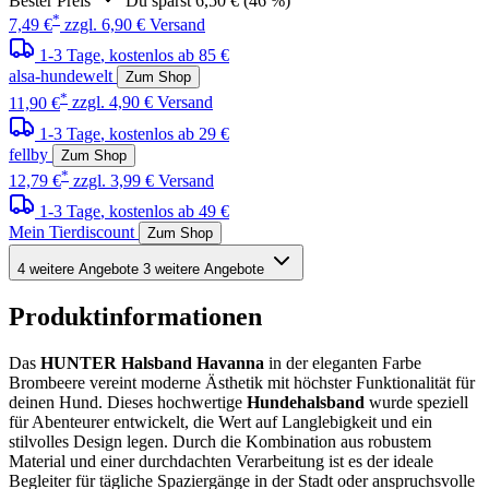
Bester Preis
Du sparst 6,50 € (46 %)
*
7,49 €
zzgl. 6,90 € Versand
1-3 Tage
, kostenlos ab 85 €
alsa-hundewelt
Zum Shop
*
11,90 €
zzgl. 4,90 € Versand
1-3 Tage
, kostenlos ab 29 €
fellby
Zum Shop
*
12,79 €
zzgl. 3,99 € Versand
1-3 Tage
, kostenlos ab 49 €
Mein Tierdiscount
Zum Shop
4 weitere Angebote
3 weitere Angebote
Produktinformationen
Das
HUNTER Halsband Havanna
in der eleganten Farbe
Brombeere vereint moderne Ästhetik mit höchster Funktionalität für
deinen Hund. Dieses hochwertige
Hundehalsband
wurde speziell
für Abenteurer entwickelt, die Wert auf Langlebigkeit und ein
stilvolles Design legen. Durch die Kombination aus robustem
Material und einer durchdachten Verarbeitung ist es der ideale
Begleiter für tägliche Spaziergänge in der Stadt oder anspruchsvolle