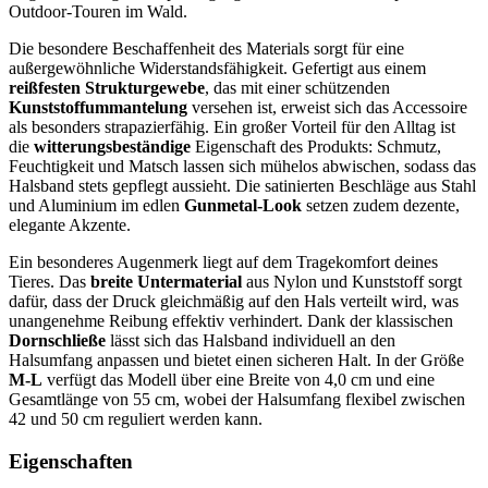
Outdoor-Touren im Wald.
Die besondere Beschaffenheit des Materials sorgt für eine
außergewöhnliche Widerstandsfähigkeit. Gefertigt aus einem
reißfesten Strukturgewebe
, das mit einer schützenden
Kunststoffummantelung
versehen ist, erweist sich das Accessoire
als besonders strapazierfähig. Ein großer Vorteil für den Alltag ist
die
witterungsbeständige
Eigenschaft des Produkts: Schmutz,
Feuchtigkeit und Matsch lassen sich mühelos abwischen, sodass das
Halsband stets gepflegt aussieht. Die satinierten Beschläge aus Stahl
und Aluminium im edlen
Gunmetal-Look
setzen zudem dezente,
elegante Akzente.
Ein besonderes Augenmerk liegt auf dem Tragekomfort deines
Tieres. Das
breite Untermaterial
aus Nylon und Kunststoff sorgt
dafür, dass der Druck gleichmäßig auf den Hals verteilt wird, was
unangenehme Reibung effektiv verhindert. Dank der klassischen
Dornschließe
lässt sich das Halsband individuell an den
Halsumfang anpassen und bietet einen sicheren Halt. In der Größe
M-L
verfügt das Modell über eine Breite von 4,0 cm und eine
Gesamtlänge von 55 cm, wobei der Halsumfang flexibel zwischen
42 und 50 cm reguliert werden kann.
Eigenschaften