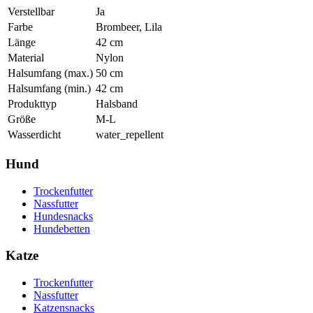
Verstellbar
Ja
Farbe
Brombeer, Lila
Länge
42
cm
Material
Nylon
Halsumfang (max.)
50
cm
Halsumfang (min.)
42
cm
Produkttyp
Halsband
Größe
M-L
Wasserdicht
water_repellent
Hund
Trockenfutter
Nassfutter
Hundesnacks
Hundebetten
Katze
Trockenfutter
Nassfutter
Katzensnacks