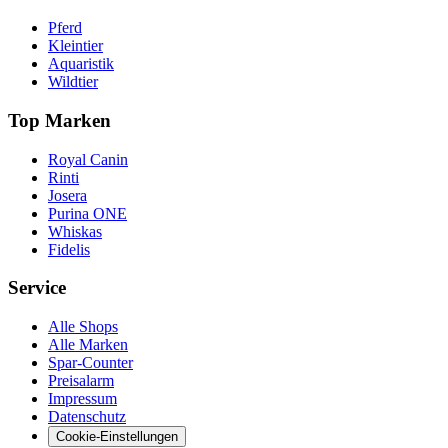
Pferd
Kleintier
Aquaristik
Wildtier
Top Marken
Royal Canin
Rinti
Josera
Purina ONE
Whiskas
Fidelis
Service
Alle Shops
Alle Marken
Spar-Counter
Preisalarm
Impressum
Datenschutz
Cookie-Einstellungen