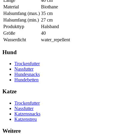
Länge
40
cm
Material
Biothane
Halsumfang (max.)
35
cm
Halsumfang (min.)
27
cm
Produkttyp
Halsband
Größe
40
Wasserdicht
water_repellent
Hund
Trockenfutter
Nassfutter
Hundesnacks
Hundebetten
Katze
Trockenfutter
Nassfutter
Katzensnacks
Katzenstreu
Weitere