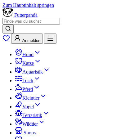
Zum Hauptinhalt springen
Futterpanda
Anmelden
Hund
Katze
Aquaristik
Teich
Pferd
Kleintier
Vogel
Terraristik
Wildtier
Shops