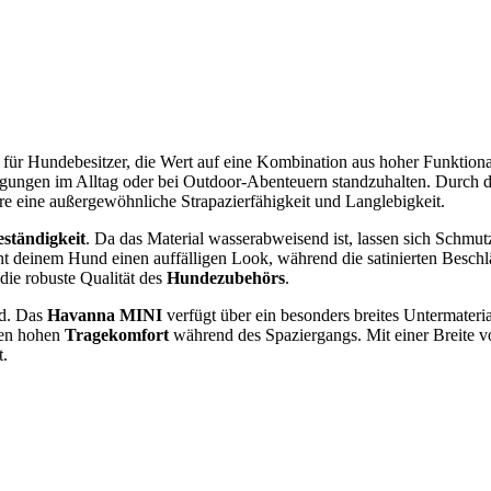
l für Hundebesitzer, die Wert auf eine Kombination aus hoher Funktio
gungen im Alltag oder bei Outdoor-Abenteuern standzuhalten. Durch d
re eine außergewöhnliche Strapazierfähigkeit und Langlebigkeit.
ständigkeit
. Da das Material wasserabweisend ist, lassen sich Schmut
iht deinem Hund einen auffälligen Look, während die satinierten Besch
ie robuste Qualität des
Hundezubehörs
.
nd. Das
Havanna MINI
verfügt über ein besonders breites Untermateria
nen hohen
Tragekomfort
während des Spaziergangs. Mit einer Breite 
t.