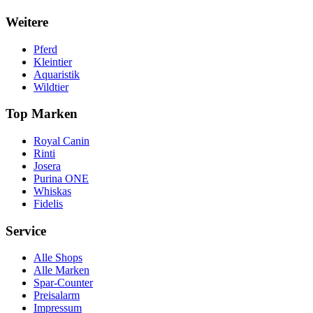
Weitere
Pferd
Kleintier
Aquaristik
Wildtier
Top Marken
Royal Canin
Rinti
Josera
Purina ONE
Whiskas
Fidelis
Service
Alle Shops
Alle Marken
Spar-Counter
Preisalarm
Impressum