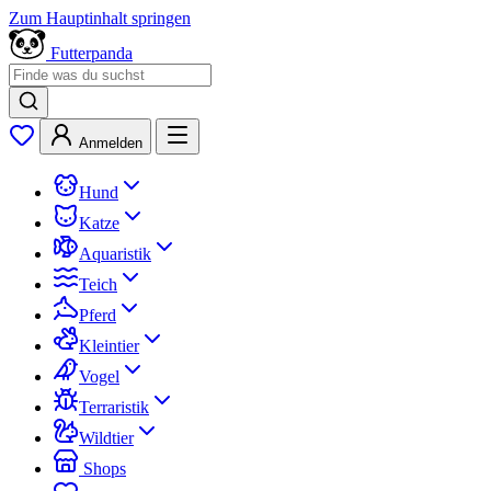
Zum Hauptinhalt springen
Futterpanda
Anmelden
Hund
Katze
Aquaristik
Teich
Pferd
Kleintier
Vogel
Terraristik
Wildtier
Shops