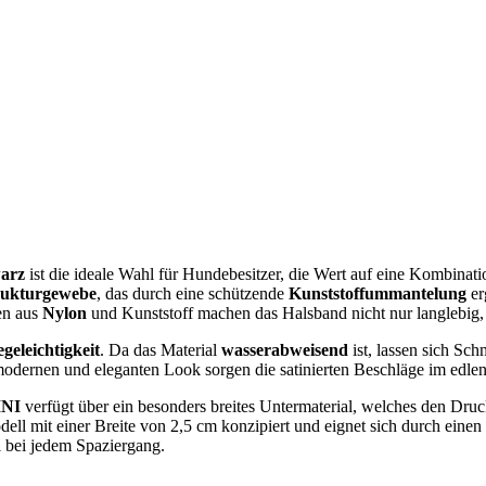
arz
ist die ideale Wahl für Hundebesitzer, die Wert auf eine Kombinati
trukturgewebe
, das durch eine schützende
Kunststoffummantelung
er
en aus
Nylon
und Kunststoff machen das Halsband nicht nur langlebig,
egeleichtigkeit
. Da das Material
wasserabweisend
ist, lassen sich Sc
n modernen und eleganten Look sorgen die satinierten Beschläge im edle
INI
verfügt über ein besonders breites Untermaterial, welches den Dr
dell mit einer Breite von 2,5 cm konzipiert und eignet sich durch ein
 bei jedem Spaziergang.