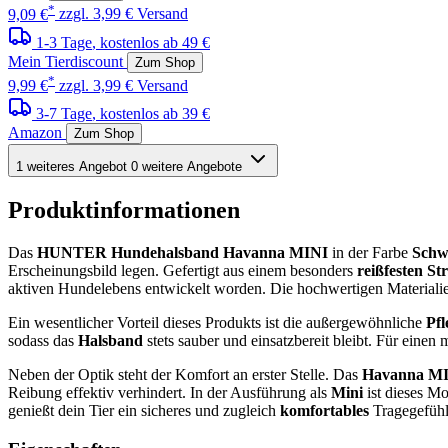
*
9,09 €
zzgl. 3,99 € Versand
1-3 Tage
, kostenlos ab 49 €
Mein Tierdiscount
Zum Shop
*
9,99 €
zzgl. 3,99 € Versand
3-7 Tage
, kostenlos ab 39 €
Amazon
Zum Shop
1 weiteres Angebot
0 weitere Angebote
Produktinformationen
Das
HUNTER Hundehalsband Havanna MINI
in der Farbe
Schw
Erscheinungsbild legen. Gefertigt aus einem besonders
reißfesten S
aktiven Hundelebens entwickelt worden. Die hochwertigen Materiali
Ein wesentlicher Vorteil dieses Produkts ist die außergewöhnliche
Pfl
sodass das
Halsband
stets sauber und einsatzbereit bleibt. Für eine
Neben der Optik steht der Komfort an erster Stelle. Das
Havanna M
Reibung effektiv verhindert. In der Ausführung als
Mini
ist dieses Mo
genießt dein Tier ein sicheres und zugleich
komfortables
Tragegefühl