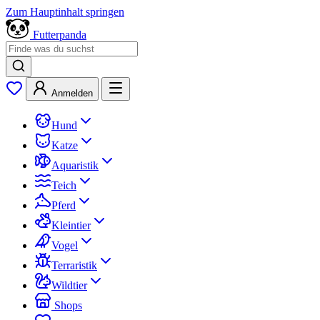
Zum Hauptinhalt springen
Futterpanda
Anmelden
Hund
Katze
Aquaristik
Teich
Pferd
Kleintier
Vogel
Terraristik
Wildtier
Shops