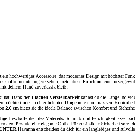
t ein hochwertiges Accessoire, das modernes Design mit höchster Funkti
nststoffummantelung versehen, bietet diese
Führleine
eine außergewöhn
 mit deinem Hund zuverlässig bleibt.
bilität. Dank der
3-fachen Verstellbarkeit
kannst du die Länge individu
möchtest oder in einer belebten Umgebung eine präzisere Kontrolle benö
von
2,0 cm
bietet sie die ideale Balance zwischen Komfort und Sicherhei
dige
Beschaffenheit des Materials. Schmutz und Feuchtigkeit lassen sic
en dem Produkt eine elegante Optik. Für zusätzliche Sicherheit sorgt de
UNTER
Havanna entscheidest du dich für ein langlebiges und stilvoll