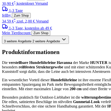
*
30,90 €
kostenloser Versand
1-3 Tage
fellby
Zum Shop
*
34,59 €
zzgl. 2,00 € Versand
1-3 Tage
, kostenlos ab 49 €
Mein Tierdiscount
Zum Shop
3 weitere Angebote
2 weitere Angebote
Produktinformationen
Die
verstellbare Hundeführleine Havanna
der Marke
HUNTER
is
besonders
reißfesten Strukturgewebe
und mit einer schützenden Ku
Kunststoff sorgt dafür, dass die Leine auch bei intensiven Abenteuern
Ein wesentlicher Vorteil dieser
Hundeführleine
ist ihre enorme Flexi
entspannten Spaziergang im Park mehr Bewegungsfreiheit ermöglichen 
einstellen. Mit einer maximalen Länge von
200 cm
und einer Breite 
Besonders praktisch für Outdoor-Liebhaber ist die
witterungsbestän
Die edlen, satinierten Beschläge im stilvollen
Gunmetal-Look
verleih
Schnellverschluss, der eine sichere Handhabung garantiert. Mit der
H
begleitet.