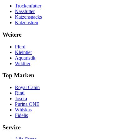
Trockenfutter
Nassfutter
Katzensnacks
Katzenstreu
Weitere
Pferd
Kleintier
Aquaristik
Wildtier
Top Marken
Royal Canin
Rinti
Josera
Purina ONE
Whiskas
Fidelis
Service