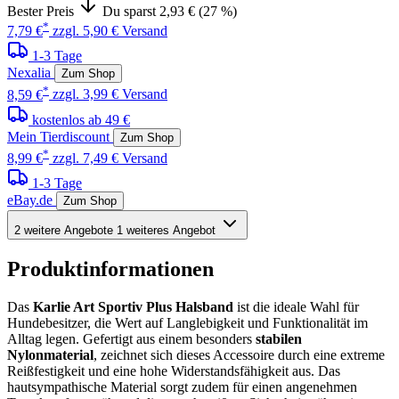
Bester Preis
Du sparst 2,93 € (27 %)
*
7,79 €
zzgl. 5,90 € Versand
1-3 Tage
Nexalia
Zum Shop
*
8,59 €
zzgl. 3,99 € Versand
kostenlos ab 49 €
Mein Tierdiscount
Zum Shop
*
8,99 €
zzgl. 7,49 € Versand
1-3 Tage
eBay.de
Zum Shop
2 weitere Angebote
1 weiteres Angebot
Produktinformationen
Das
Karlie Art Sportiv Plus Halsband
ist die ideale Wahl für
Hundebesitzer, die Wert auf Langlebigkeit und Funktionalität im
Alltag legen. Gefertigt aus einem besonders
stabilen
Nylonmaterial
, zeichnet sich dieses Accessoire durch eine extreme
Reißfestigkeit und eine hohe Widerstandsfähigkeit aus. Das
hautsympathische Material sorgt zudem für einen angenehmen