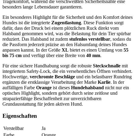
Tragekomfort, während die verschweißten Sicherheitsnähte eine
besonders lange Lebensdauer garantieren.
Ein besonderes Highlight für die Sicherheit und den Komfort deines
Hundes ist die integrierte
Zugentlastung
. Diese Funktion sorgt
dafür, dass der Druck bei einem plötzlichen Ruck direkt vom
Halsband genommen wird, was die Belastung für dein Tier spürbar
reduziert. Das Halsband ist zudem
stufenlos verstellbar
, sodass du
die Passform jederzeit präzise an den Halsumfang deines Hundes
anpassen kannst. In der Größe
XL
bietet es einen Umfang von
55
bis 75 cm
und verfügt über eine Breite von
40 mm
.
Für eine sichere Handhabung sorgt die robuste
Steckschnalle
mit
integriertem Safety-Lock, die ein versehentliches Öffnen verhindert.
Hochwertige,
verchromte Beschläge
und ein belastbarer Rundring
ergänzen die erstklassige Verarbeitung der Marke
Karlie
. In der
auffälligen Farbe
Orange
ist dieses
Hundehalsband
nicht nur ein
optisches Highlight, sondern gehört durch seine zeitlose und
strapazierfähige Beschaffenheit zur unverzichtbaren
Grundausstattung für jeden aktiven Hund.
Eigenschaften
Verstellbar
Ja
Farbe
Orange