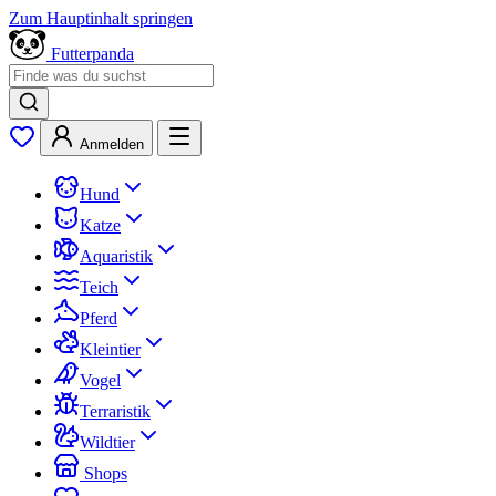
Zum Hauptinhalt springen
Futterpanda
Anmelden
Hund
Katze
Aquaristik
Teich
Pferd
Kleintier
Vogel
Terraristik
Wildtier
Shops