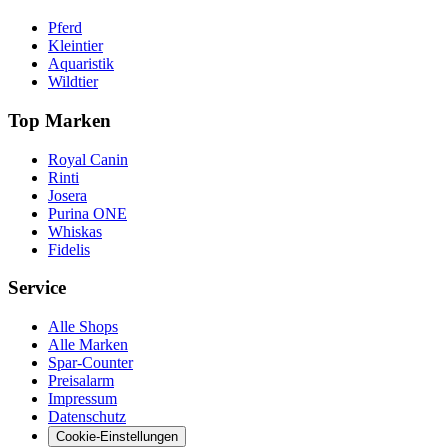
Pferd
Kleintier
Aquaristik
Wildtier
Top Marken
Royal Canin
Rinti
Josera
Purina ONE
Whiskas
Fidelis
Service
Alle Shops
Alle Marken
Spar-Counter
Preisalarm
Impressum
Datenschutz
Cookie-Einstellungen