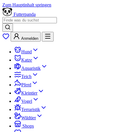
Zum Hauptinhalt springen
Futterpanda
Anmelden
Hund
Katze
Aquaristik
Teich
Pferd
Kleintier
Vogel
Terraristik
Wildtier
Shops