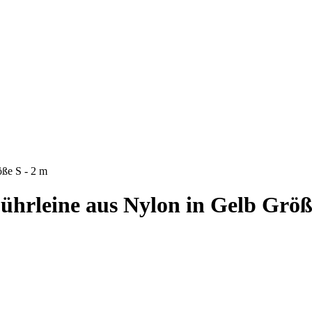
öße S - 2 m
Führleine aus Nylon in Gelb Größ