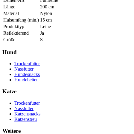
Leinen-Art
Führleine
Länge
200
cm
Material
Nylon
Halsumfang (min.)
15
cm
Produkttyp
Leine
Reflektierend
Ja
Größe
S
Hund
Trockenfutter
Nassfutter
Hundesnacks
Hundebetten
Katze
Trockenfutter
Nassfutter
Katzensnacks
Katzenstreu
Weitere