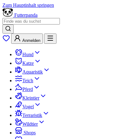
Zum Hauptinhalt springen
Futterpanda
Anmelden
Hund
Katze
Aquaristik
Teich
Pferd
Kleintier
Vogel
Terraristik
Wildtier
Shops