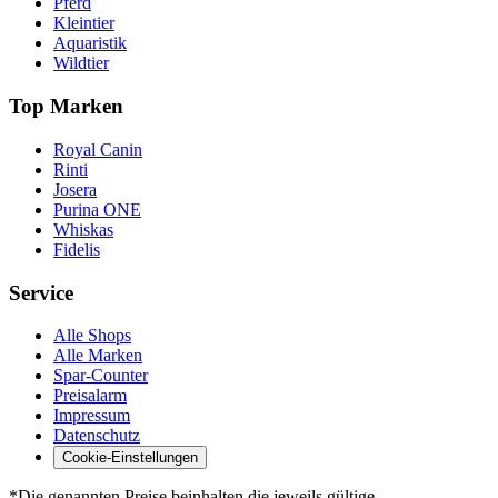
Pferd
Kleintier
Aquaristik
Wildtier
Top Marken
Royal Canin
Rinti
Josera
Purina ONE
Whiskas
Fidelis
Service
Alle Shops
Alle Marken
Spar-Counter
Preisalarm
Impressum
Datenschutz
Cookie-Einstellungen
*Die genannten Preise beinhalten die jeweils gültige