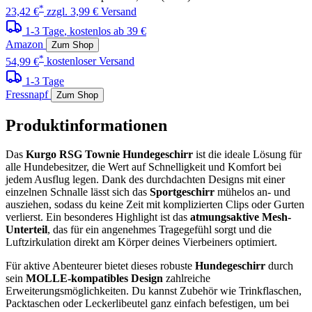
*
23,42 €
zzgl. 3,99 € Versand
1-3 Tage
, kostenlos ab 39 €
Amazon
Zum Shop
*
54,99 €
kostenloser Versand
1-3 Tage
Fressnapf
Zum Shop
Produktinformationen
Das
Kurgo RSG Townie Hundegeschirr
ist die ideale Lösung für
alle Hundebesitzer, die Wert auf Schnelligkeit und Komfort bei
jedem Ausflug legen. Dank des durchdachten Designs mit einer
einzelnen Schnalle lässt sich das
Sportgeschirr
mühelos an- und
ausziehen, sodass du keine Zeit mit komplizierten Clips oder Gurten
verlierst. Ein besonderes Highlight ist das
atmungsaktive Mesh-
Unterteil
, das für ein angenehmes Tragegefühl sorgt und die
Luftzirkulation direkt am Körper deines Vierbeiners optimiert.
Für aktive Abenteurer bietet dieses robuste
Hundegeschirr
durch
sein
MOLLE-kompatibles Design
zahlreiche
Erweiterungsmöglichkeiten. Du kannst Zubehör wie Trinkflaschen,
Packtaschen oder Leckerlibeutel ganz einfach befestigen, um bei