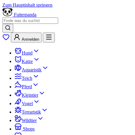
Zum Hauptinhalt springen
Futterpanda
Anmelden
Hund
Katze
Aquaristik
Teich
Pferd
Kleintier
Vogel
Terraristik
Wildtier
Shops