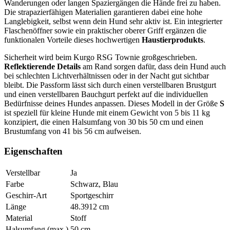
Wanderungen oder langen Spaziergängen die Hände frei zu haben.
Die strapazierfähigen Materialien garantieren dabei eine hohe
Langlebigkeit, selbst wenn dein Hund sehr aktiv ist. Ein integrierter
Flaschenöffner sowie ein praktischer oberer Griff ergänzen die
funktionalen Vorteile dieses hochwertigen
Haustierprodukts
.
Sicherheit wird beim Kurgo RSG Townie großgeschrieben.
Reflektierende Details
am Rand sorgen dafür, dass dein Hund auch
bei schlechten Lichtverhältnissen oder in der Nacht gut sichtbar
bleibt. Die Passform lässt sich durch einen verstellbaren Brustgurt
und einen verstellbaren Bauchgurt perfekt auf die individuellen
Bedürfnisse deines Hundes anpassen. Dieses Modell in der Größe
S
ist speziell für kleine Hunde mit einem Gewicht von 5 bis 11 kg
konzipiert, die einen Halsumfang von 30 bis 50 cm und einen
Brustumfang von 41 bis 56 cm aufweisen.
Eigenschaften
Verstellbar
Ja
Farbe
Schwarz, Blau
Geschirr-Art
Sportgeschirr
Länge
48.3912
cm
Material
Stoff
Halsumfang (max.)
50
cm