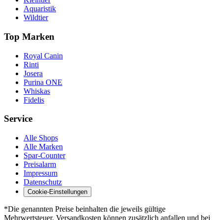
Aquaristik
Wildtier
Top Marken
Royal Canin
Rinti
Josera
Purina ONE
Whiskas
Fidelis
Service
Alle Shops
Alle Marken
Spar-Counter
Preisalarm
Impressum
Datenschutz
Cookie-Einstellungen
*Die genannten Preise beinhalten die jeweils gültige
Mehrwertsteuer. Versandkosten können zusätzlich anfallen und bei