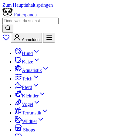
Zum Hauptinhalt springen
Futterpanda
Anmelden
Hund
Katze
Aquaristik
Teich
Pferd
Kleintier
Vogel
Terraristik
Wildtier
Shops